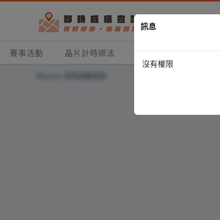
訊息
賽事活動
晶片計時綁法
筆記報名
運動筆
沒有權限
iRunner 即時成績查詢