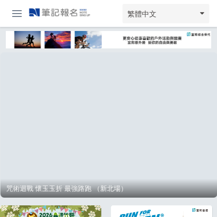
繁體中文
咒術迴戰 懷玉玉折 最強路跑 （新北場）