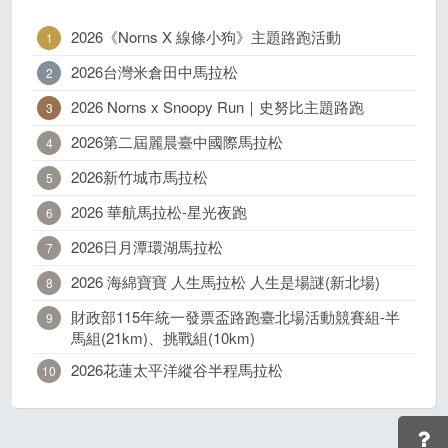
2026《Norns X 線條小狗》主題路跑活動
2026台灣米倉田中馬拉松
2026 Norns x Snoopy Run｜史努比主題路跑
2026第二屆麗晨臺中國際馬拉松
2026新竹城市馬拉松
2026 華航馬拉松-星光夜跑
2026日月潭環湖馬拉松
2026 海綿寶寶 人生馬拉松 人生是場謎(新北場)
財政部115年統一發票盃路跑臺北場活動競賽組-半
馬組(21km)、挑戰組(10km)
2026花蓮太平洋縱谷半程馬拉松