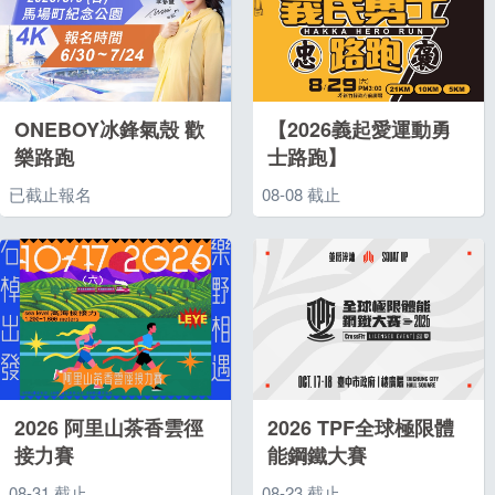
ONEBOY冰鋒氣殼 歡
【2026義起愛運動勇
樂路跑
士路跑】
已截止報名
08-08 截止
2026 阿里山茶香雲徑
2026 TPF全球極限體
接力賽
能鋼鐵大賽
08-31 截止
08-23 截止