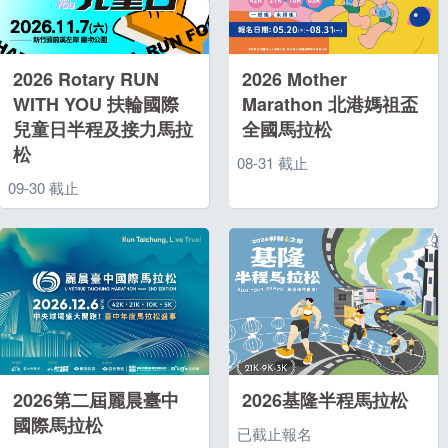
2026 Rotary RUN
2026 Mother
WITH YOU 扶輪國際
Marathon 北港媽祖盃
兒童日半程及接力馬拉
全國馬拉松
松
08-31 截止
09-30 截止
2026第二屆麗晨臺中
2026基隆半程馬拉松
國際馬拉松
已截止報名