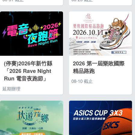
(停賽)2026年新竹縣
2026 第一屆樂敗國際
「2026 Rave Night
精品路跑
Run 電音夜跑節」
08-10 截止
延期辦理