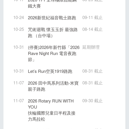
鐵大賽
10-24
09-11 截止
2026新世紀福音戰士路跑
10-25
08-14 截止
咒術迴戰 懷玉玉折 最強路
跑 （台中場）
10-31
延期辦理
(停賽)2026年新竹縣「2026
Rave Night Run 電音夜跑
節」
10-31
08-31 截止
Let’s Run空英1919路跑
11-07
08-31 截止
2026 田中馬系列活動-米寶
親子路跑
11-07
09-30 截止
2026 Rotary RUN WITH
YOU
扶輪國際兒童日半程及接
力馬拉松