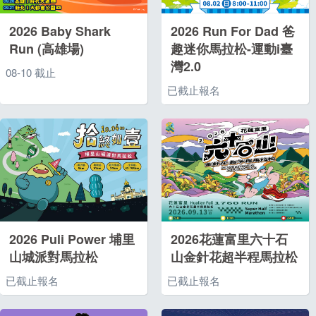
2026 Baby Shark
2026 Run For Dad 爸
Run (高雄場)
趣迷你馬拉松-運動i臺
灣2.0
08-10 截止
已截止報名
2026 Puli Power 埔里
2026花蓮富里六十石
山城派對馬拉松
山金針花超半程馬拉松
已截止報名
已截止報名