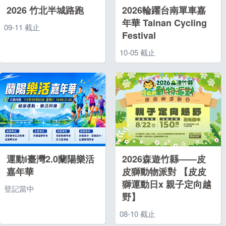
2026 竹北半城路跑
2026輪躍台南單車嘉
年華 Tainan Cycling
09-11 截止
Festival
10-05 截止
運動i臺灣2.0蘭陽樂活
2026森遊竹縣——皮
嘉年華
皮獅動物派對 【皮皮
獅運動日x 親子定向越
登記當中
野】
08-10 截止