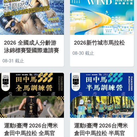
2026 全國成人分齡游
2026新竹城市馬拉松
泳錦標賽暨國際邀請賽
08-30 截止
08-31 截止
運動i臺灣 2026台灣米
運動i臺灣 2026台灣米
倉田中馬拉松 全馬官
倉田中馬拉松 半馬官