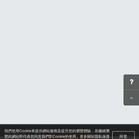
我們使用Cookie來提供網站服務及提升您的瀏覽體驗，若繼續瀏
關於筆記報名
覽此網站即代表您同意我們對Cookie的使用。更多關於隱私保護
同意