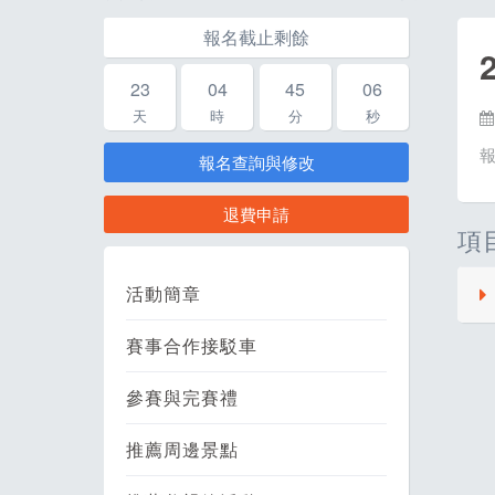
報名截止剩餘
23
04
45
06
天
時
分
秒
報名查詢與修改
退費申請
項
活動簡章
賽事合作接駁車
裝
參賽與完賽禮
推薦周邊景點