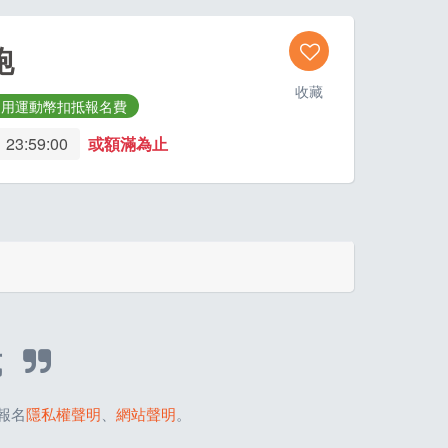
跑
收藏
適用運動幣扣抵報名費
 23:59:00
或額滿為止
NT$
500
式
報名
隱私權聲明
、
網站聲明
。