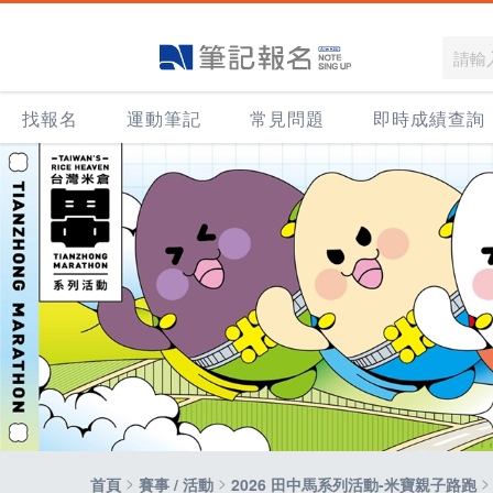
找報名
運動筆記
常見問題
即時成績查詢
>
>
>
首頁
賽事 / 活動
2026 田中馬系列活動-米寶親子路跑