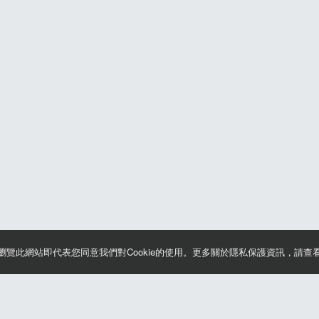
資格限制
費用
須年滿14歲
NT 500 元
限額
600人
限時
限時3小時00分
資格限制
須年滿8歲
限額
600人
續瀏覽此網站即代表您同意我們對Cookie的使用。更多關於隱私保護資訊，請查
款及隱私權政策
晶片計時綁法