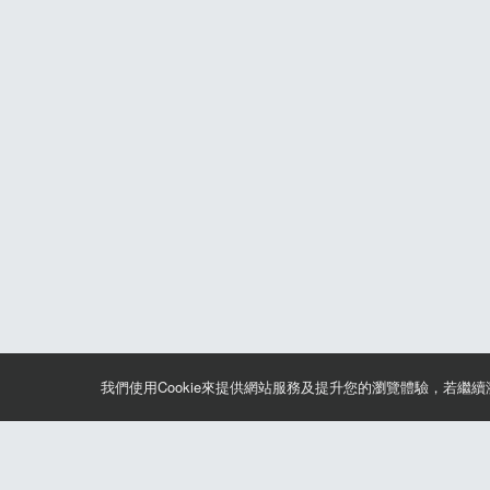
我們使用Cookie來提供網站服務及提升您的瀏覽體驗，若繼
關於筆記報名
聯絡我們*
合作諮詢
認證與榮耀
服務條