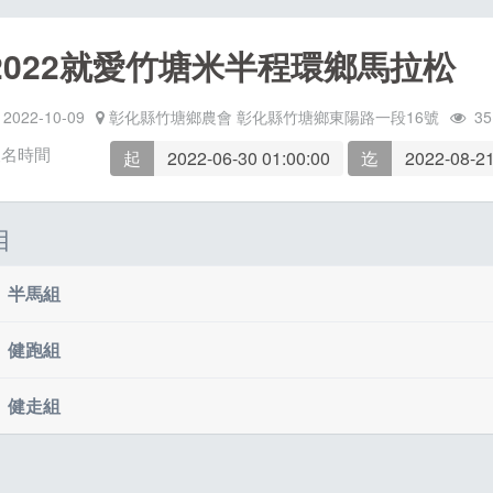
2022就愛竹塘米半程環鄉馬拉松
2022-10-09
彰化縣竹塘鄉農會 彰化縣竹塘鄉東陽路一段16號
35
報名時間
起
2022-06-30 01:00:00
迄
2022-08-21
目
半馬組
健跑組
起跑
06:40起跑
費用
NT 900 元
健走組
起跑
06:40起跑
限時
限時3小時30分
費用
NT 700 元
限額
起跑
800人
07:00起跑
限時
限時1小時30分