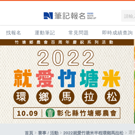
找報名
運動筆記
常見問題
即時成績查詢
>
>
> 選
首頁
賽事 / 活動
2022就愛竹塘米半程環鄉馬拉松