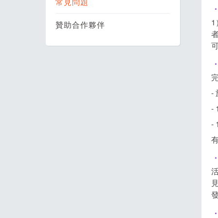
常見問題
贊助合作夥伴
-
-
-
有