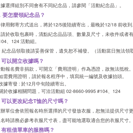
依據選擇組別不同會有不同紀念品，請參閱「活動紀念品」。
．要怎麼領紀念品？
律用郵寄方式送出，將於12/5後陸續寄出，最晚於12/18 前收到
★請於收取包裹時，清點紀念品品項、數量及尺寸，未收件或者有其他相
104、124 活動組。
★ 紀念品領取後請妥善保管，遺失恕不補發。（活動當日無法領
．可以開立收據嗎？
活動報名費非捐款，可開立「費用證明」作為憑證，故無法抵稅
- 如需費用證明，請於報名程序中，填寫統一編號及收據抬頭。
 收據寄發 : 於12月中旬陸續寄出。
 關於收據相關問題，可洽活動組 02-8660-9995 #104、124
．可以更改紀念T恤的尺寸嗎？
主辦單位會依照報名時所選擇的尺寸發放衣服，恕無法提供尺寸
報名時請務必參考衣服尺寸表，盡可能地選取適合您的衣服尺寸
．有租借單車的服務嗎？