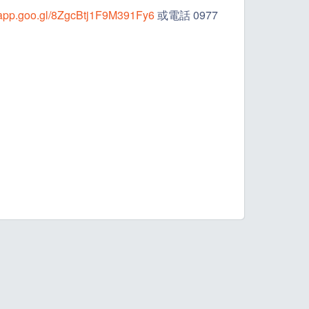
.app.goo.gl/8ZgcBtj1F9M391Fy6
或電話 0977