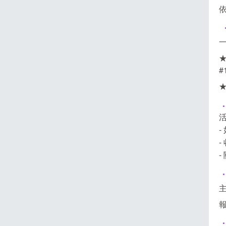
一
#
-
-