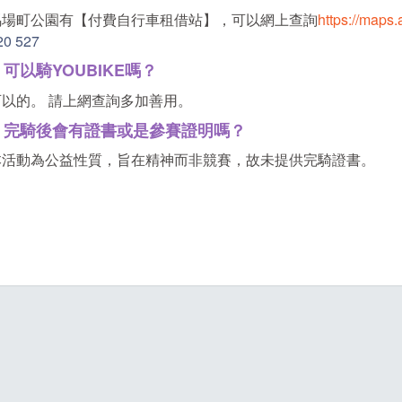
馬場町公園有【付費自行車租借站】，可以網上查詢
https://maps
20 527
．可以騎YOUBIKE嗎？
可以的。 請上網查詢多加善用。
．完騎後會有證書或是參賽證明嗎？
本活動為公益性質，旨在精神而非競賽，故未提供完騎證書。