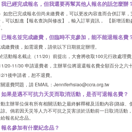
．我已經完成報名，但我還要再幫其他人報名的話怎麼辦
1）如您已完成報名但尚未繳費者，可以更改內容進而合併訂單，
者，可以點進【報名查詢與修改】，輸入訂單資訊， 【新增活動
可。
．已報名並完成繳費，但臨時不克參加，能不能退報名費
完成繳費後，如需退費，請依以下日期規定辦理。
 於活動報名截止（11/20）前提出，大會將收取100元行政處理
 11/20-11/30 申請退費者，主辦單位將退還報名費全額百分之
 12/1後申請者，恕不退費。
關退費問題，請 EMAIL：Jenniferhsiao@ccra.org.tw
．如果是遇不可抗力天災而取消活動，是否可退報名費
活動主辦單位保有所有相關活動之最終解釋權及活動內容(路線、
見諒。倘若因天災等人力不可抗之災害須於活動前一日取消活動
發給報名紀念品。
．報名參加有什麼紀念品？