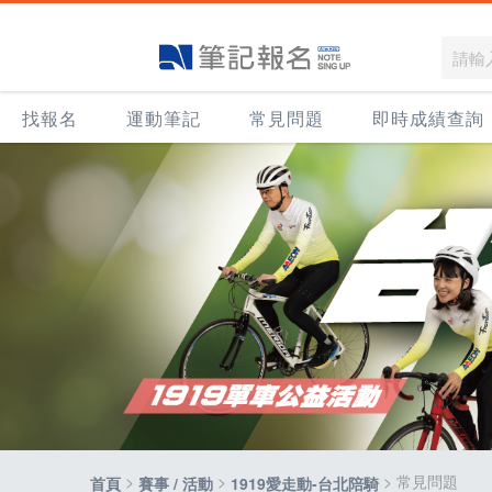
找報名
運動筆記
常見問題
即時成績查詢
>
>
> 常見問題
首頁
賽事 / 活動
1919愛走動-台北陪騎