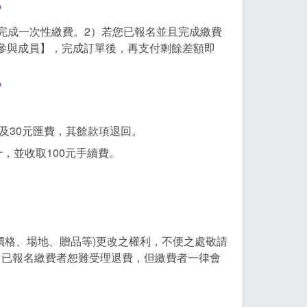
？
完成一次性繳費。2）若您已報名並且完成繳費
參與成員】，完成訂單後，再支付剩餘差額即
？
費及30元匯費，其餘款項退回。
六十，並收取100元手續費。
？
價格、場地、贈品等)更改之權利，不便之處敬請
，已報名繳費者恕難受理退費，但繳費者一律會