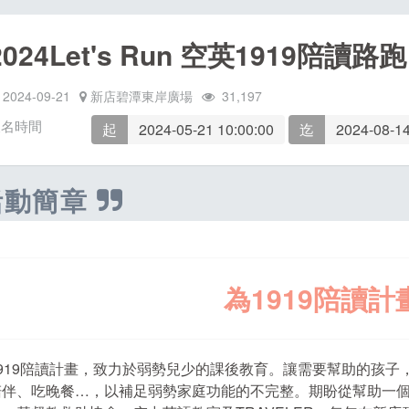
2024Let's Run 空英1919陪讀路跑
2024-09-21
新店碧潭東岸廣場
31,197
報名時間
起
2024-05-21 10:00:00
迄
2024-08-14
活動簡章
為1919陪讀計
1919陪讀計畫，致力於弱勢兒少的課後教育。讓需要幫助的孩
陪伴、吃晚餐…，以補足弱勢家庭功能的不完整。期盼從幫助一個