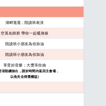
容
湖畔逛逛 ; 陪讀班表演
空英名師群 帶你一起暖身操
陪讀班小朋友為你加油
陪讀班小朋友為你加油
享受好音樂；大獎等你抽
獎項陸續抽出，請於時間內返回主會場，
以免失去得獎權益)