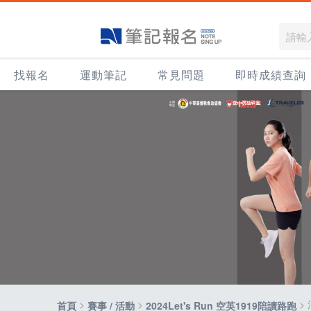
找報名
運動筆記
常見問題
即時成績查詢
>
>
>
首頁
賽事 / 活動
2024Let's Run 空英1919陪讀路跑