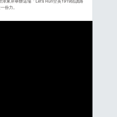
岸舉辦這場「Let′s Run空英1919陪讀路
盡一份力。