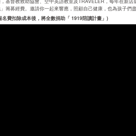
，基督教救助協會、空中英語教室及TRAVELER，每年在新店碧潭東
跑」籌募經費。邀請你一起來響應，照顧自己健康，也為孩子們
報名費扣除成本後，將全數捐助「 1919陪讀計畫」)