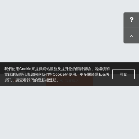
我們使用Cookie來提供網站服務及提升您的瀏覽體驗，若繼續瀏
關於筆記報名
覽此網站即代表您同意我們對Cookie的使用。更多關於隱私保護
同意
聯絡我們*
資訊，請查看我們的
隱私權聲明
。
活動選單
我要報名
合作諮詢
認證與榮耀
服務條款及隱私權政策
晶片計時綁法