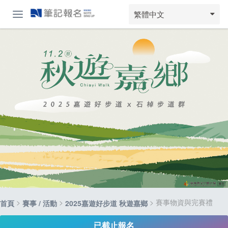
繁體中文
>
>
> 賽事物資與完賽禮
首頁
賽事 / 活動
2025嘉遊好步道 秋遊嘉鄉
已截止報名