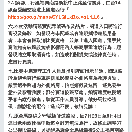
2-2)
路線，行經福興南路銜接中正路至信義路，由台14
線至愛蘭交流道上國道西行『
https://goo.gl/maps/SYLQtLxBxJvqLrLL6
』。
六.本次活動請確實配帶號碼布及晶片，國道入口將進行
審視及錄影，如發現有未配戴或有違規攜帶違規用品
者，本會有權取消比賽資格，並禁止進入國道，選手於
賽道如有破壞設施或影響用路人等屬嚴重違規行為，經
發現將立即取消資格，如造成相關損失或法律責任時，
應自行負責。
七.比賽中應遵守工作人員及指引牌面指示前進，
國道路
段
為避免東行線車輛側風影響及外側路肩為救護通道，
嚴禁選手跨越內外側路肩，拍照嬉戲及逗留
，避免發生
意外及影響救護；部分賽道較狹窄處，煩請速度較慢選
手靠右縱行前進，聽從工作人員引導，做好馬拉松禮
儀，謝謝您的配合！造成不便，敬請見諒！
八.原全馬路線之守城橋便道路段，因7月28日至8月4日
連日豪雨致便橋中斷迄今封閉無法通行，故修正調整37
公里後段路線，另提醒為避免全馬組最後2公里福興南路