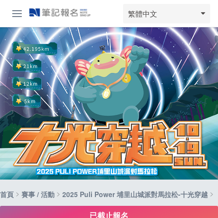
繁體中文
>
>
>
首頁
賽事 / 活動
2025 Puli Power 埔里山城派對馬拉松-十光穿越
已截止報名