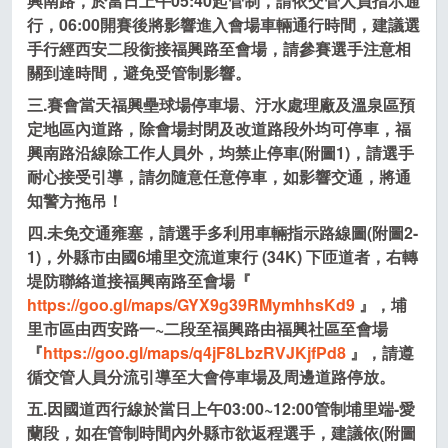
興南路，於當日上午
05:40
起管制，請依交管人員指示通
行，
06:00
開賽後將影響進入會場車輛通行時間，建議選
手行經西安二段銜接福興路至會場，請參賽選手注意相
關到達時間，避免受管制影響。
三.賽會當天福興壘球場停車場、汙水處理廠及溫泉區預
定地區內道路，除會場封閉及改道路段外均可停車，福
興南路沿線除工作人員外，均禁止停車
(附圖1)
，請選手
耐心接受引導，請勿隨意任意停車，如影響交通，將通
知警方拖吊！
四.未免交通雍塞，請選手多利用車輛指示路線圖
(附圖2-
1)
，外縣市由國6埔里交流道東行 (34K) 下匝道者，右轉
堤防聯絡道接福興南路至會場『
https://goo.gl/maps/GYX9g39RMymhhsKd9
』，埔
里市區由西安路一~二段至福興路由福興社區至會場
『
https://goo.gl/maps/q4jF8LbzRVJKjfPd8
』，請遵
循交管人員分流引導至大會停車場及周邊道路停放。
五.因國道西行線於當日上午03:00~12:00管制埔里端-愛
蘭段，如在管制時間內外縣市欲返程選手，建議依
(附圖