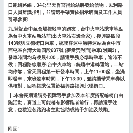
口跑錯路線，34公里天旨宮補給站將發給信物，以利路
口人員辨識指引，並請選手確實依指示牌面及工作人員
引導參賽!
九.登記台中至會場接駁車的跑友，台中火車站乘車地點
為台中火車站新站前(出火車站右邊全家)，復興路四段
143號與立德街口乘車，統聯客運中港轉運站為台中市
西屯區台灣大道四段637號 (麥當勞對面)乘車
(附圖3)
，
發車時間均為凌晨
4:00
，請選手務必準時乘車，逾時不
候；回程路線順序:台中火車站→統聯中港轉運站，二站
均停靠，當天回程第一班發車時間，上午
11:00
起，坐滿
即發車，末班發車時間，下午
13:30
，並請攜帶乘車券以
供核對，回程搭乘位置於福興路福興北環街口。
十.本會長期邀請身視障選手參加及本年度搭配輪椅自由
跑活動，賽道上可能稍有影響跑者前行，再請選手注
意，也歡迎各路跑者主動協助或給予加油及鼓勵。
附圖1