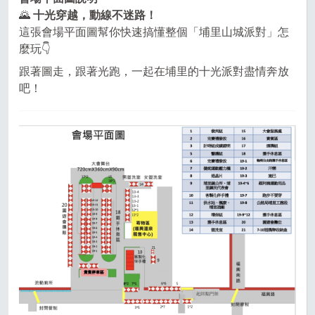
🌄
十光穿越，動線不迷路！
這張會場平面圖幫你快速搞懂整個「埔里山城派對」怎
麼玩👇
跟著圖走，跟著光跑，一起在埔里的十光派對盡情奔放
吧！