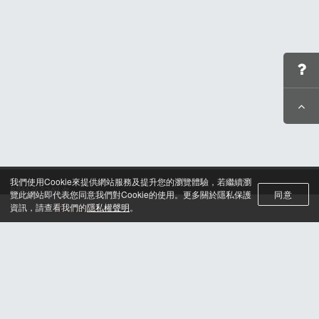
我們使用Cookie來提供網站服務及提升您的瀏覽體驗，若繼續瀏
關於筆記報名
覽此網站即代表您同意我們對Cookie的使用。更多關於隱私保護
同意
聯絡我們*
資訊，請查看我們的
隱私權聲明
。
活動選單
合作諮詢
認證與榮耀
服務條款及隱私權政策
晶片計時綁法