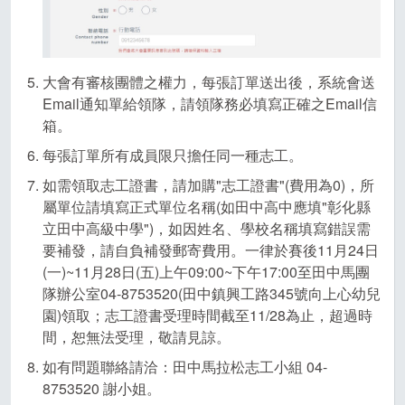
大會有審核團體之權力，每張訂單送出後，系統會送
Email通知單給領隊，請領隊務必填寫正確之Email信
箱。
每張訂單所有成員限只擔任同一種志工。
如需領取志工證書，請加購"志工證書"(費用為0)，所
屬單位請填寫正式單位名稱(如田中高中應填"彰化縣
立田中高級中學")，如因姓名、學校名稱填寫錯誤需
要補發，請自負補發郵寄費用。一律於賽後11月24日
(一)~11月28日(五)上午09:00~下午17:00至田中馬團
隊辦公室04-8753520(田中鎮興工路345號向上心幼兒
園)領取；志工證書受理時間截至11/28為止，超過時
間，恕無法受理，敬請見諒。
如有問題聯絡請洽：田中馬拉松志工小組 04-
8753520 謝小姐。