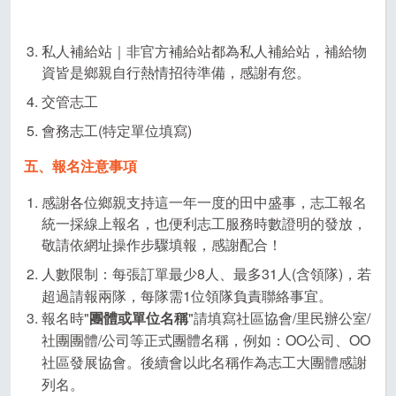
私人補給站｜非官方補給站都為私人補給站，補給物
資皆是鄉親自行熱情招待準備，感謝有您。
交管志工
會務志工(特定單位填寫)
五、報名注意事項
感謝各位鄉親支持這一年一度的田中盛事，志工報名
統一採線上報名，也便利志工服務時數證明的發放，
敬請依網址操作步驟填報，感謝配合！
人數限制：每張訂單最少8人、最多31人(含領隊)，若
超過請報兩隊，每隊需1位領隊負責聯絡事宜。
報名時"
團體或單位名稱
"請填寫社區協會/里民辦公室/
社團團體/公司等正式團體名稱，例如：OO公司、OO
社區發展協會。後續會以此名稱作為志工大團體感謝
列名。