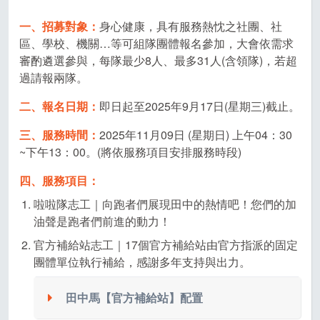
一、招募對象：
身心健康，具有服務熱忱之社團、社
區、學校、機關…等可組隊團體報名參加，大會依需求
審酌遴選參與，每隊最少8人、最多31人(含領隊)，若超
過請報兩隊。
二、報名日期：
即日起至2025年9月17日(星期三)截止。
三、服務時間：
2025年11月09日 (星期日) 上午04：30
~下午13：00。(將依服務項目安排服務時段)
四、服務項目：
啦啦隊志工｜向跑者們展現田中的熱情吧！您們的加
油聲是跑者們前進的動力！
官方補給站志工｜17個官方補給站由官方指派的固定
團體單位執行補給，感謝多年支持與出力。
田中馬【官方補給站】配置