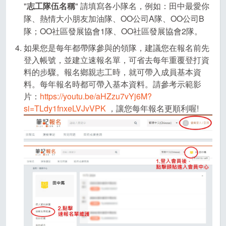
"
志工隊伍名稱
" 請填寫各小隊名，例如：田中最愛你
隊、熱情大小朋友加油隊、OO公司A隊、OO公司B
隊；OO社區發展協會1隊、OO社區發展協會2隊。
如果您是每年都帶隊參與的領隊，建議您在報名前先
登入帳號，並建立速報名單，可省去每年重覆登打資
料的步驟。報名鄉親志工時，就可帶入成員基本資
料。每年報名時都可帶入基本資料。請參考示範影
片：
https://youtu.be/aHZzu7vYj6M?
si=TLdy1fnxeLVJvVPK
，讓您每年報名更順利喔!