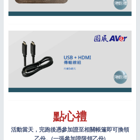
點心禮
活動當天，完跑後憑參加證至相關帳篷即可換領
乙份。(一張參加證限領乙份)