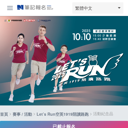
繁體中文
>
>
> 活動紀念品
首頁
賽事 / 活動
Let’s Run空英1919陪讀路跑
已截止報名