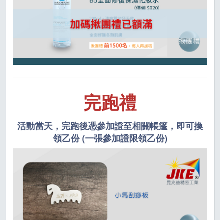
完跑禮
活動當天，完跑後憑參加證至相關帳篷，即可換
領乙份 (一張參加證限領乙份)