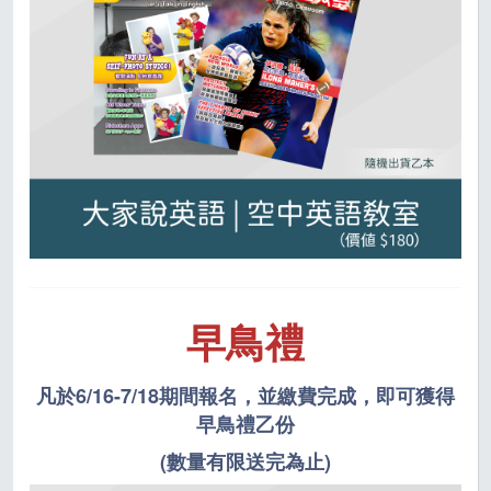
早鳥禮
凡於6/16-7/18期間報名，並繳費完成，
即可獲得
早鳥禮乙份
(數量有限送完為止)