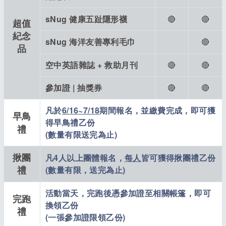
sNug 健康五趾隱形襪
🔴
🔴
超值
紀念
sNug 海洋友善專利毛巾
🔴
品
空中英語雜誌 + 救助月刊
🔴
🔴
參加證 | 抽獎券
🔴
🔴
凡於
6/16~7/18
期間報名，並繳費完成，即可獲
早鳥
得早鳥禮乙份
禮
(數量有限送完為止)
揪團
凡4人以上團體報名，
每人
皆可獲得揪團禮乙份
禮
(數量有限，送完為止)
活動當天，完跑後憑參加證至相關帳篷，即可
完跑
換領乙份
禮
(一張參加證限領乙份)