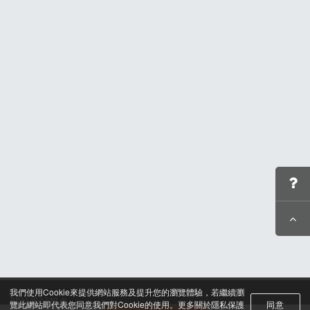
我們使用Cookie來提供網站服務及提升您的瀏覽體驗，若繼續瀏
關於筆記報名
覽此網站即代表您同意我們對Cookie的使用。更多關於隱私保護
同意