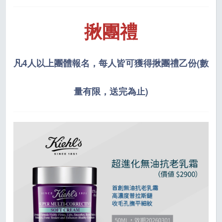
揪團禮
凡4人以上團體報名，每人皆可獲得揪團禮乙份(數
量有限，送完為止)