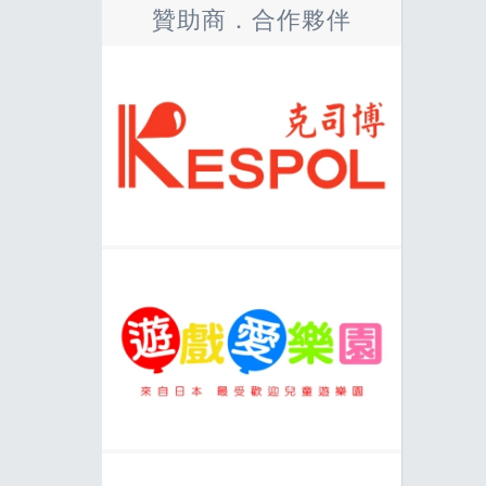
贊助商．合作夥伴