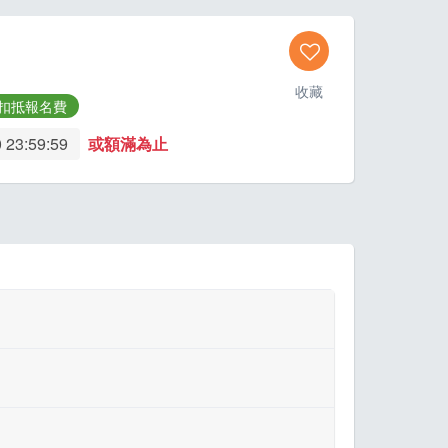
收藏
扣抵報名費
 23:59:59
或額滿為止
「開始繳款」。
進行繳費。