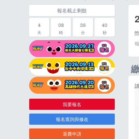
報名截止剩餘
4
08
39
40
天
時
分
秒
我要報名
報名查詢與修改
退費申請