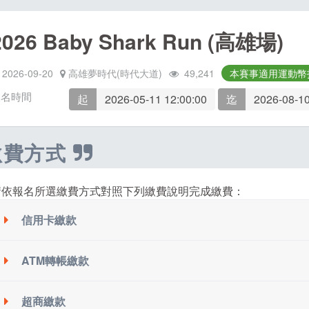
2026 Baby Shark Run (高雄場)
2026-09-20
高雄夢時代(時代大道)
49,241
本賽事適用運動幣
報名時間
起
2026-05-11 12:00:00
迄
2026-08-10
繳費方式
請依報名所選繳費方式對照下列繳費說明完成繳費：
信用卡繳款
ATM轉帳繳款
請於活動頁面左邊點選「
報名查詢與修改
」按鈕，至訂單頁面
超商繳款
系統會配發一組華南銀行 ATM 虛擬帳號，請記下此轉帳帳號