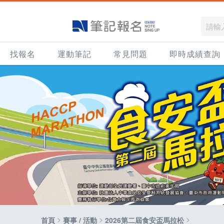
找報名
運動筆記
常見問題
即時成績查詢
>
>
>
首頁
賽事 / 活動
2026第二屆食安盃馬拉松