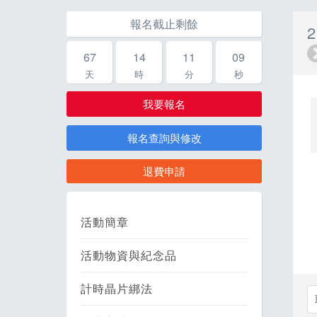
報名截止剩餘
67
14
11
09
天
時
分
秒
我要報名
報名查詢與修改
退費申請
活動簡章
活動物資與紀念品
計時晶片綁法