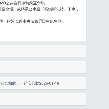
OVO公共自行車騎乘至會場。
騎乘至會場。或轉乘公車至「高鐵彰化站」下車，
往，附近臨近中央氣象署田中氣象站。
5K組選手將於08:30與12K組選手一起起
，安全相處，一起安心動
2026-01-16
穩定放電」主題，講座內容為：讀懂狗狗的天生氣
小時含Q&A 名額有限，報名時請勾選是否參加。