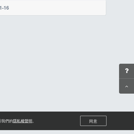
141450483
1-16
講座、心田中趣味運動會)
看我們的
隱私權聲明
。
同意