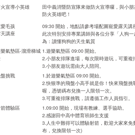
防火宣導小英雄
田中義消暨防宣隊來做防火宣導囉，與小朋
防火英雄吧！
寵愛毛孩
09:30 開始，地點請參考場配圖寵愛露天講
露天講座
此次特別安排專業講師與各位分享「人狗一起
為：讀懂狗狗的天生氣質
遊樂氣墊區-溜滑梯城
1.遊樂氣墊區 09:00 開始。
堡
2.小朋友排隊進場，每次限時遊玩，可重
3.小朋友遊玩需由大人陪同。
飛盤挑戰
1.於遊樂氣墊區 09:00 開始。
2.快狠準的飛盤小高手就是你！快來飛盤
喔，憑號碼布兌換一人限領一次。
3.可重複排隊挑戰，請遵循工作人員指引。
射箭體驗區
1.09:00 開始，現場有教練、選手協助。
2.感謝田中高中體育班師生支援
3.人生中難得可以體驗射箭，歡迎大家來免
布，兌換限領一次)