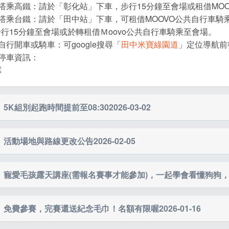
●搭乘高鐵：請於「彰化站」下車，步行15分鐘至會場或租借MO
●搭乘台鐵：請於「田中站」下車，可租借MOOVO公共自行車
步行15分鐘至會場或於轉租借Ｍoovo公共自行車騎乘至會場。
自行開車或騎車：可google搜尋「
田中米寶綠園道
」定位導航前
●停車資訊：
5K組別起跑時間提前至08:30
2026-03-02
親愛的友善運動節5K組選手您好：
活動場地與路線更改公告
2026-02-05
非常感謝大家報名參與此次活動，為了讓各組更順利安全的出發，因此
跑。
為利活動更加順遂，活動場地與路線將進行修改調整！
寵愛毛孩露天講座(需報名賽事才能參加)，一起學會看懂狗狗
活動時間
活動內容
【新場地】
高鐵田中路ㄧ段與高鐵綠園路ㄧ段路口廣場
【新活動路線】
7：30 -
選手現場報到、集合時間
■寵愛毛孩露天講座：專業講師分享「人狗一起動：安全運動 × 
免費參賽，完賽還送紀念毛巾！名額有限喔
2026-01-16
2K路線：
https://connect.garmin.com/app/course/340374922
8：00
質、讓散步回到狗狗的角度、找到真正適合狗狗的運動，時長1.5
K路線：
https://connect.garmin.com/app/course/141338264