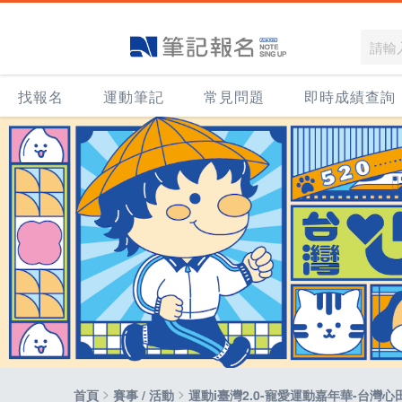
找報名
運動筆記
常見問題
即時成績查詢
>
>
首頁
賽事 / 活動
運動i臺灣2.0-寵愛運動嘉年華-台灣