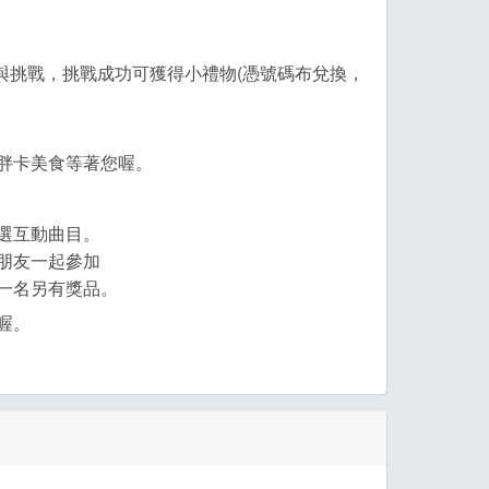
與挑戰，挑戰成功可獲得小禮物(憑號碼布兌換，
胖卡美食等著您喔。
選互動曲目。
朋友一起參加
一名另有獎品。
喔。