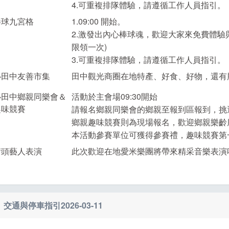
4.可重複排隊體驗，請遵循工作人員指引。
棒球九宮格
1.09:00 開始。
2.激發出內心棒球魂，歡迎大家來免費體驗
限領一次)
3.可重複排隊體驗，請遵循工作人員指引。
心田中友善市集
田中觀光商圈在地特產、好食、好物，還有
心田中鄉親同樂會＆
活動於主會場09:30開始
趣味競賽
請報名鄉親同樂會的鄉親至報到區報到，挑
鄉親趣味競賽則為現場報名，歡迎鄉親樂齡
本活動參賽單位可獲得參賽禮，趣味競賽第
街頭藝人表演
此次歡迎在地愛米樂團將帶來精采音樂表演
交通與停車指引
2026-03-11