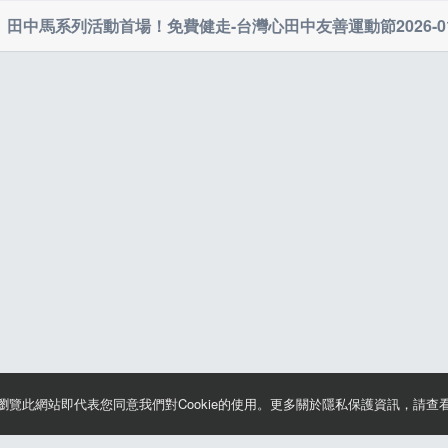
8：00 -
起跑儀式、來賓致詞
K健走＆3K寵愛路線：
https://connect.garmin.com/app/course/
田中馬系列活動首場！免費健走-台灣心田中友善運動節
2026-0
8：15
造成不便敬請見諒！
8：15 -
集結暖身 & 就位起跑
8：30
8：30
12K組、5K組 搖鈴起跑
8：40
3K健走組、3K寵愛組 搖鈴起跑
9：00
周邊活動開始(心田中市集、兒童遊戲區、寵愛毛孩露天
1：00
活動結束
續瀏覽此網站即代表您同意我們對Cookie的使用。更多關於隱私保護資訊，請查