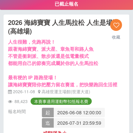
已截止報名
2026 海綿寶寶 人生馬拉松 人生是場謎
(高雄場)
收藏
人生很難，先跑再說！
跟著海綿寶寶、派大星、章魚哥和路人魚
不管是衝刺派、散步派還是低電量模式
都能用自己的節奏完成屬於你的人生馬拉松
最有梗的 IP 路跑登場！
讓海綿寶寶陪你把壓力留在賽道，把快樂跑回生活裡
2026-11-08
高雄世運主場館(世運大道)
88,423
本賽事適用運動幣扣抵報名費
報名時間
起
2026-06-08 12:00:00
迄
2026-07-31 23:59:59