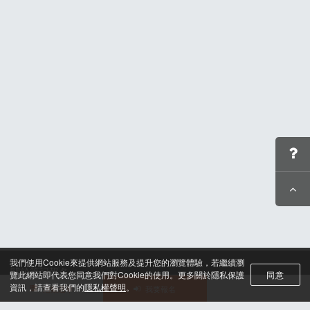
我們使用Cookie來提供網站服務及提升您的瀏覽體驗，若繼續瀏
關於筆記報名
覽此網站即代表您同意我們對Cookie的使用。更多關於隱私保護
同意
聯絡我們*
資訊，請查看我們的
隱私權聲明
。
活動選單
我要報名
合作諮詢