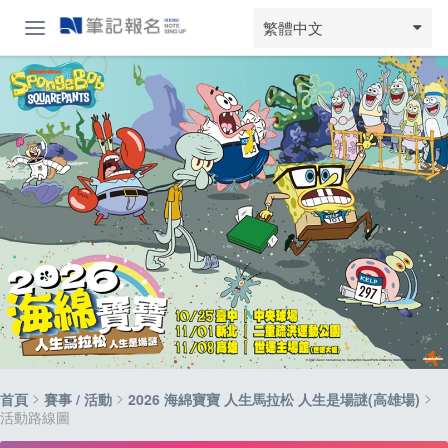
繁體中文
>
>
>
首頁
賽事 / 活動
2026 海綿寶寶 人生馬拉松 人生是場謎(高雄場)
活動路線圖