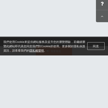
我們使用Cookie來提供網站服務及提升您的瀏覽體驗，若繼續瀏
關於筆記報名
覽此網站即代表您同意我們對Cookie的使用。更多關於隱私保護
同意
聯絡我們*
資訊，請查看我們的
隱私權聲明
。
活動選單
我要報名
合作諮詢
認證與榮耀
服務條款及隱私權政策
晶片計時綁法
© 2025 H2U Corp. All rights reserved