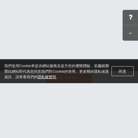
我們使用Cookie來提供網站服務及提升您的瀏覽體驗，若繼續瀏
關於筆記報名
覽此網站即代表您同意我們對Cookie的使用。更多關於隱私保護
同意
聯絡我們*
資訊，請查看我們的
隱私權聲明
。
活動選單
我要報名
合作諮詢
認證與榮耀
服務條款及隱私權政策
晶片計時綁法
© 2025 H2U Corp. All rights reserved