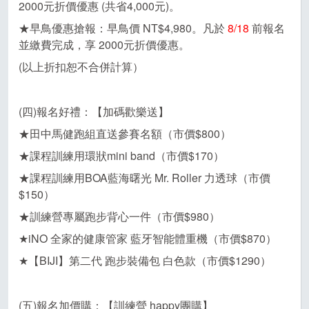
2000元折價優惠 (共省4,000元)。
★早鳥優惠搶報：早鳥價 NT$4,980。凡於
8/18
前報名
並繳費完成，享 2000元折價優惠。
(以上折扣恕不合併計算）
(四)報名好禮：【加碼歡樂送】
★田中馬健跑組直送參賽名額（市價$800）
★課程訓練用環狀mini band（市價$170）
★課程訓練用BOA藍海曙光 Mr. Roller 力透球（市價
$150）
★訓練營專屬跑步背心一件（市價$980）
★iNO 全家的健康管家 藍牙智能體重機（市價$870）
★【BIJI】第二代 跑步裝備包 白色款（市價$1290）
(五)報名加價購：【訓練營 happy團購】