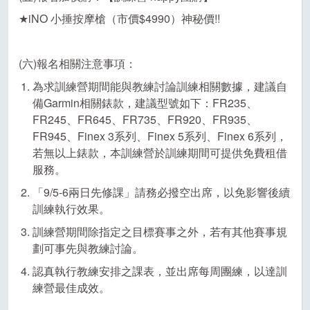
★iNO 小捶按摩槍（市價$4990）神秘價!!
(六)報名相關注意事項：
為求訓練營期間能與教練討論訓練相關數據，建議自
備Garmin相關錶款，建議型號如下：FR235、
FR245、FR645、FR735、FR920、FR935、
FR945、Finex 3系列、Finex 5系列、Finex 6系列，
若無以上錶款，本訓練營於訓練期間可提供免費租借
服務。
「9/5-6兩日先修課」請務必撥空出席，以免影響後續
訓練執行效果。
訓練營期間除指定之目標賽事之外，若有其他賽事規
劃可事先與教練討論。
認真執行教練安排之課表，並出席每周團練，以達訓
練營最佳成效。