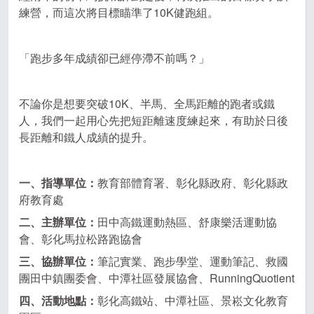
練營，而這次將目標瞄準了10K健跑組。
「跑步多年成績卻已經停滯不前嗎？」
不論你是想要突破10K、半馬、全馬距離的跑者或鐵
人，我們一起用心先把短距離速度練起來，有助於日後
長距離和鐵人成績的提升。
一、指導單位：
教育部體育署、彰化縣政府、彰化縣政
府教育處
二、主辦單位：
田中高鐵運動熱區、舒康樂活運動協
會、彰化馬拉松路跑協會
三、協辦單位：
筆記實業、跑步學堂、運動筆記、救國
團田中鎮團委會、中潭社區發展協會、RunningQuotient
四、活動地點：
彰化高鐵站、中潭社區、景崧文化教育