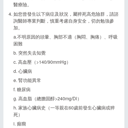
醫療險。
如您曾發生以下病症及狀況，屬猝死高危險群，請諮
詢醫師專業判斷，慎重考慮自身安全，切勿勉強參
加。
a.不明原因的頭暈、胸部不適（胸悶、胸痛）、呼吸
困難
b. 突然失去知覺
c. 高血壓（>140/90mmHg）
d. 心臟病
e. 腎功能異常
f. 糖尿病
g. 高血脂（總膽固醇>240mg/Dl）
h. 家族心臟病史（一等親在60歲前發生心臟病或猝
死）
i. 癲癇