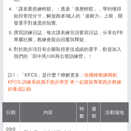
「課表要愈練輕鬆」：透過「適應輕鬆」，學到懂得
如何拿捏分寸，解放跑者/鐵人的「速耐力」上限，開
發選手對速度的知覺。
撰寫訓練日誌：每次課表練完須要寫日誌，分享在FB
專屬社團，教練會親自回覆與釋疑。
對於跑步項目有企圖取得更佳成績的選手，歡迎加入
我們的「田中馬10K再出發訓練營」！
註1：「KFCS」是什麼？瞭解更多：
徐國峰教練獨創
KFCS 訓練系統攜手跑步學堂 來一起窺探專業跑步教練
的養成記錄
時
週
日期
內容
活動場地
數
期
09/0