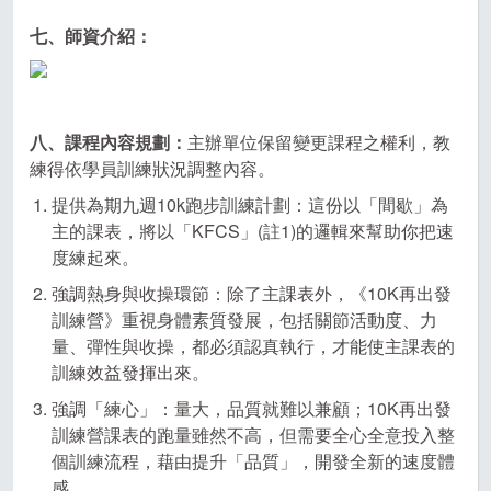
七、師資介紹：
八、課程內容規劃：
主辦單位保留變更課程之權利，教
練得依學員訓練狀況調整內容。
提供為期九週10k跑步訓練計劃：這份以「間歇」為
主的課表，將以「KFCS」(註1)的邏輯來幫助你把速
度練起來。
強調熱身與收操環節：除了主課表外，《10K再出發
訓練營》重視身體素質發展，包括關節活動度、力
量、彈性與收操，都必須認真執行，才能使主課表的
訓練效益發揮出來。
強調「練心」：量大，品質就難以兼顧；10K再出發
訓練營課表的跑量雖然不高，但需要全心全意投入整
個訓練流程，藉由提升「品質」，開發全新的速度體
感。