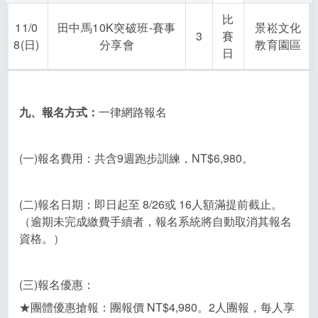
比
11/0
田中馬10K突破班-賽事
景崧文化
3
賽
8(日)
分享會
教育園區
日
九、報名方式：
一律網路報名
(一)報名費用：共含9週跑步訓練，NT$6,980。
(二)報名日期：即日起至 8/26或 16人額滿提前截止。
（逾期未完成繳費手續者，報名系統將自動取消其報名
資格。）
(三)報名優惠：
★團體優惠搶報：團報價 NT$4,980。2人團報，每人享