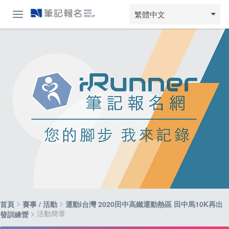
繁體中文
>
>
首頁
賽事 / 活動
運動i台灣 2020田中高鐵運動熱區 田中馬10K再出
> 活動簡章
發訓練營