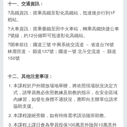
十一、交通資訊：
?高鐵資訊：搭乘高鐵至彰化高鐵站，抵達後步行到1F
稻站。
?火車資訊：搭乘臺鐵至田中火車站，轉乘高鐵快捷公車
7號線，約12分鐘即可抵達彰化高鐵站。
?開車前往：國道三號 中興系統交流道 － 省道台76號
林厝匝道 － 縣道137號；國道一號 北斗交流道 － 縣道
150號
十二、其他注意事項：
本課程於戶外開放場地舉辦，將依照現場狀況決定方
式，請學員務必依照教練及助教的指示，在安全區域
內練習，如發生身體不適狀況，應即向主辦單位請求
協助支援。
本課程謝絕旁聽，如有特殊需求請洽隨班助教。
本課程上課日會為學員投保100萬意外險與10萬意外