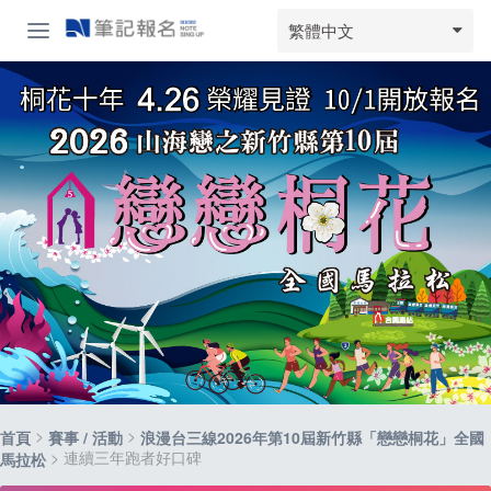
繁體中文
>
>
首頁
賽事 / 活動
浪漫台三線2026年第10屆新竹縣「戀戀桐花」全國
> 連續三年跑者好口碑
馬拉松