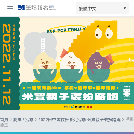
繁體中文
>
>
> 活動
首頁
賽事 / 活動
2022田中馬拉松系列活動-米寶親子裝扮路跑
簡章