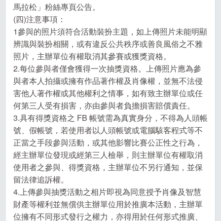
馬拉松」粉絲專頁公告。
(四)注意事項：
1參與的照片須符合活動裝扮主題，如上傳照片未能明顯
辨識與裝扮相關，或有違反公共秩序或善良風俗之不雅
照片，主辦單位有權取消其參賽或獲獎資格。
2.每位參與者僅會獲得一次抽獎資格。上傳照片應為參
與者本人拍攝或擁有作品著作權及肖像權，並無不法侵
害他人著作權或其他權利之情事，如有致主辦單位或任
何第三人受有損害，亦由參與者負擔損害賠償責任。
3.具有得獎資格之 FB 帳號需為真實身分，不得為人頭帳
號、假帳號，若使用者以人頭帳號或電腦駭客程式等不
正當之手段參與活動，或其他影響比賽公正性之行為，
經主辦單位發現或經第三人檢舉，則主辦單位有權取消
使用者之參與、得獎資格，主辦單位不另行通知，並保
留法律追訴權。
4.上傳參與抽獎活動之相片即視為同意授予肖像及智慧
財產等權利並無償供主辦單位用於推廣本活動，主辦單
位擁有不同形式發行之權力，亦得用於任何形式推廣、