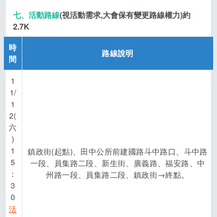
七、活動路線
(
視活動需求,大會保有變更路線權力)約
2.7K
時
路線說明
間
1
1/
1
2(
六
)
1
鎮政街(起點)、田中公所前建國路斗中路口、斗中路
5
一段、員集路二段、新生街、廣義路、福安路、中
：
州路一段、員集路二段、鎮政街→終點。
3
0
活