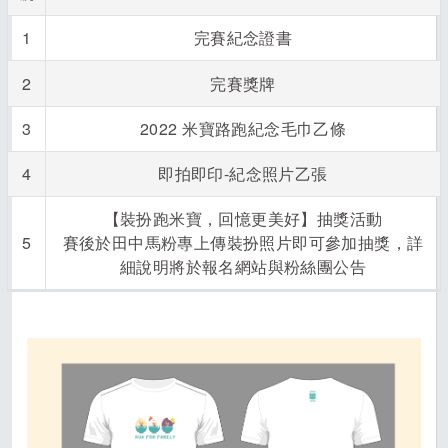
1
完賽紀念證書
2
完賽獎牌
3
2022 米寶路跑紀念毛巾乙條
4
即拍即印-紀念照片乙張
【裝扮跑米寶，回憶更美好】抽獎活動
5
賽後於田中馬粉專上傳裝扮照片即可參加抽獎，詳
細說明將於報名網站與粉絲團公告