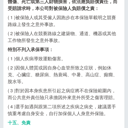
體傷、死亡或第三人財物損害，依法應負賠償責任，而
受賠請求時，本公司對被保險人負賠償之責：
( 1 )被保險人或其受僱人因跑步在本保險單載明之競賽
路線上發生之意外事故。
( 2 )被保險人在競賽路線之建築物、通道、機器或其他
工作物所發生之意外事故。
特別不列入承保事項：
( 1 )個人疾病導致運動傷害。
( 2 )因個人體質或因自身心血管所致之症狀，例如休
克、心臟症、糖尿病、熱衰竭、中暑、高山症、癲癇、
脫水等。
( 3 )對於因本身疾患所引起之病症將不在保險範圍內，
而公共意外責任險只承擔因外來意外所受之傷害理賠。
( 4 )選手如遇與跟第二項所述之疾病之病史，建議選手
慎重考慮自身安全，自行加保個人人身意外保險。
十五、免責