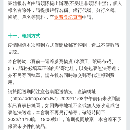
團體報名者由請領隊提出辦理(不受理非領隊申辦)，個人
報名者除外，請提供銀行名稱、銀行代號、分行名稱、
帳號、戶名等資料，至
退費登記頁面
申請。
十一、報到方式
疫情關係本次報到方式僅開放郵寄報到，造成不便敬請
見諒。
本會將於比賽前一週將參賽物資 (米寶T、號碼布+別
針)，請務必填寫正確的郵寄地址，以免包裹無法寄達；
亦不另寄回執單。請在報名同時繳交郵寄代理報到費
用。
請於配送期間注意包裹配送情況，查詢網址
（http://lddmap.com.tw/）2022/11/08中午前仍未收到請
私訊賽事粉絲團，如因郵寄地址不全或無人簽收造成包
裹無法送達，本會將不再另行補寄；確認時間至
2022/11/10晚上18:00截止，逾期視同放棄，本會將不予
保留未收件的物品。