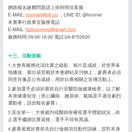
網路報名繳費問題請上班時間洽客服
E-MAIL:
irunner@biji.co
，LINE ID: @irunner
本賽事行政事宜服務電話
E-MAIL:
520running@gmail.com
服務時間 09:00-16:00 電話:04-8753520
十三、活動規範
1.大會有權將此項比賽之錄影、相片及成績，於世界各
地播放、展出或登載於本會網站及刊物上，參賽者必須
同意肖像及公布成績，用於比賽相關之宣傳活動上。
2.參加選手必須於賽前自行至醫院做健康檢查，以了解
本身健康狀況（患心臟病、糖尿病、氣喘及不適合劇烈
運動者，請勿報名參賽）。
3.安全第一：大會裁判或醫師有權視選手體能狀況，終
止選手繼續比賽資格，選手不得有異議。
4.參賽者應於賽前先自行做個項目動作訓練，並對本身