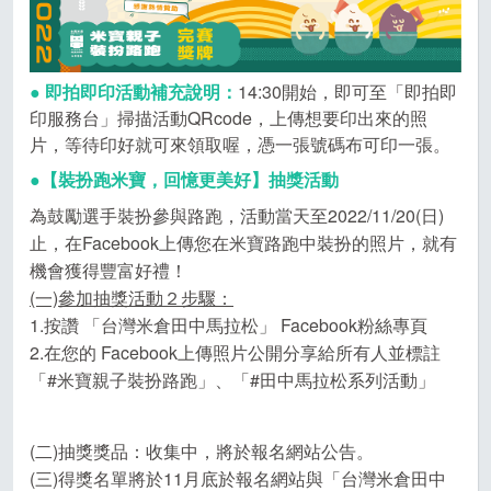
●
即拍即印活動補充說明：
14:30開始，即可至「即拍即
印服務台」掃描活動QRcode，上傳想要印出來的照
片，等待印好就可來領取喔，憑一張號碼布可印一張。
●
【裝扮跑米寶，回憶更美好】抽獎活動
為鼓勵選手裝扮參與路跑，活動當天至2022/11/20(日)
止，在Facebook上傳您在米寶路跑中裝扮的照片，就有
機會獲得豐富好禮！
(一)參加抽獎活動２步驟：
1.按讚 「台灣米倉田中馬拉松」 Facebook粉絲專頁
2.在您的 Facebook上傳照片公開分享給所有人並標註
「#米寶親子裝扮路跑」、「#田中馬拉松系列活動」
(二)抽獎獎品：收集中，將於報名網站公告。
(三)得獎名單將於11月底於報名網站與「台灣米倉田中