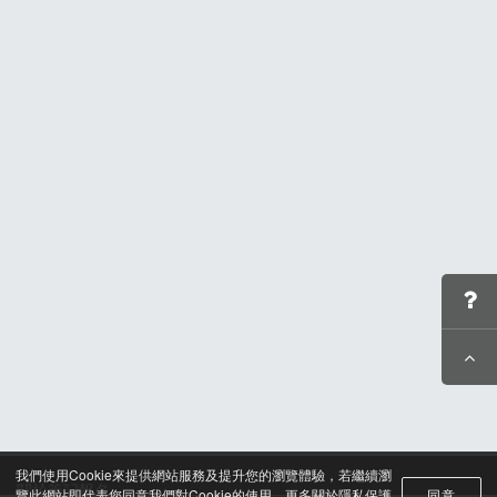
我們使用Cookie來提供網站服務及提升您的瀏覽體驗，若繼續瀏
關於筆記報名
覽此網站即代表您同意我們對Cookie的使用。更多關於隱私保護
同意