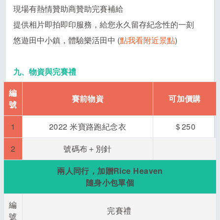
現場有熱情贊助商贊助完賽補給
提供相片即拍即印服務，給您永久留存紀念性的一刻
悠遊田中小鎮，體驗樂活田中 (
點我看附近景點
)
九、物資與完賽禮
編
賽前物資
可加價購
號
1
2022 米寶路跑紀念衣
＄250
2
號碼布＋別針
兩人同行，加贈
Rice
Heaven
隨身小包單個
編
完賽禮
號