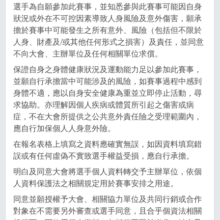
選手為自願參加此賽事，並知悉參與此賽事可能因自身
狀況或外在不可控因素導致人身風險及意外傷害，願承
擔於賽事中可能發生之所有意外、風險（包括但不限於
人身、財產及/或其他任何形式之損害）及責任，並同意
不向大會、主辦單位及任何相關單位求償。
保證自身之身體健康狀況及運動能力足以參加此賽事，
並願自行承擔當中可能涉及的風險，如賽事過程中感到
身體不適，應以自身安全健康為重並立即停止活動，尋
求協助。亦理解因個人疾病或體質所引起之傷害或病
症，不在大會所提供之公共意外責任險之受理範圍內，
應自行加保個人人身意外險。
在報名表格上填寫之資料應確實無誤，如因資料填寫錯
誤或有任何虛偽不實致選手權益受損，應自行承擔。
明白及同意大會將選手個人資料轉交予主辦單位，依個
人資料保護法之相關規定用於賽事安排之用途。
同意並願授權予大會、相關協力單位及共同行銷或合作
對象在不需要另外審查或選手同意，且合乎個資法相關