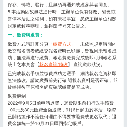
保存、轉載、發行，且無須再通知或經參與者同意。
5.本活動因故無法進行時，主辦單位保有修改、變更或
暫停本活動之權利，如有未盡事宜，悉依主辦單位相關
規定或解釋辦理，並得隨時補充公告之。
十、繳費與退費：
繳費方式請詳閱分頁「
繳費方式
」，未依照規定時間內
繳交報名費者或繳交報名費時已額滿，皆視同未報名成
功，無法再進行繳費。報名費繳費完成後即可到報名系
統上之本賽會【
報名查詢/修改
】 查詢繳款狀況。
已完成報名手續並繳費成功之選手，網路報名之資料即
無法修改。請於繳費前先行確 認報名資料是否正確，並
於轉帳後至原報名網頁確認繳費是否成功。
退費機制：
2022年9月5日前申請退費，退費期限前扣行政手續費
100元及30元匯費全額退費，9月6日起由於本活，物資
已開始製作不論任何理由不得要求退費或更名取代；退
費金額統一於10月21日匯回指定帳戶。