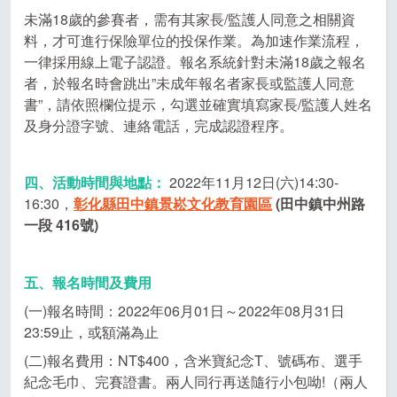
未滿18歲的參賽者，需有其家長/監護人同意之相關資
料，才可進行保險單位的投保作業。為加速作業流程，
一律採用線上電子認證。報名系統針對未滿18歲之報名
者，於報名時會跳出”未成年報名者家長或監護人同意
書”，請依照欄位提示，勾選並確實填寫家長/監護人姓名
及身分證字號、連絡電話，完成認證程序。
四、活動時間與地點：
2022年11月12日(六)14:30-
16:30，
彰化縣田中鎮景崧文化教育園區
(田中鎮中州路
一段 416號)
五、報名時間及費用
(一)報名時間：2022年06月01日～2022年08月31日
23:59止，或額滿為止
(二)報名費用：NT$400，含米寶紀念T、號碼布、選手
紀念毛巾、完賽證書。兩人同行再送隨行小包呦!（兩人