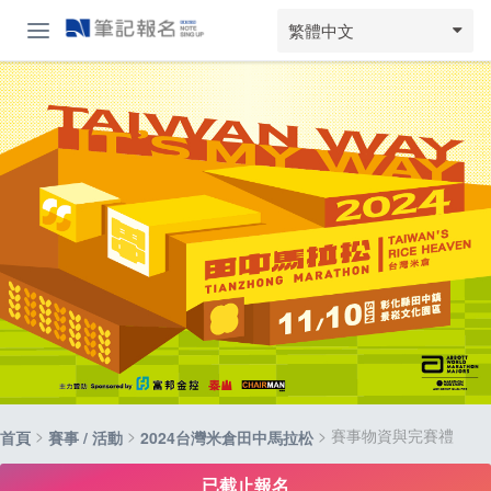
繁體中文
>
>
> 賽事物資與完賽禮
首頁
賽事 / 活動
2024台灣米倉田中馬拉松
已截止報名