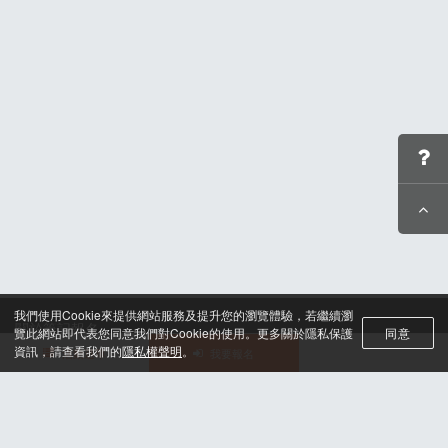
我們使用Cookie來提供網站服務及提升您的瀏覽體驗，若繼續瀏
關於筆記報名
覽此網站即代表您同意我們對Cookie的使用。更多關於隱私保護
同意
聯絡我們*
資訊，請查看我們的
隱私權聲明
。
活動選單
我要報名
合作諮詢
認證與榮耀
服務條款及隱私權政策
晶片計時綁法