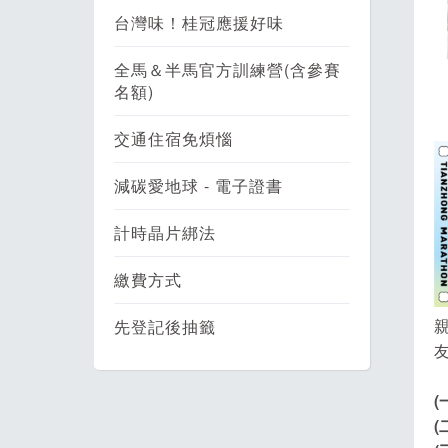
台灣味！桂冠應援好味
全馬＆半馬官方訓練營(含參賽
名額)
交通住宿免煩惱
減碳愛地球 - 電子證書
計時晶片綁法
繳費方式
先登記後抽籤
(
(