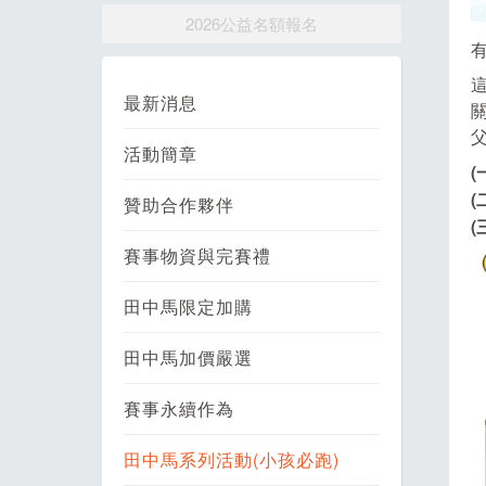
2026公益名額報名
最新消息
活動簡章
(
(
贊助合作夥伴
(
賽事物資與完賽禮
田中馬限定加購
田中馬加價嚴選
賽事永續作為
田中馬系列活動(小孩必跑)