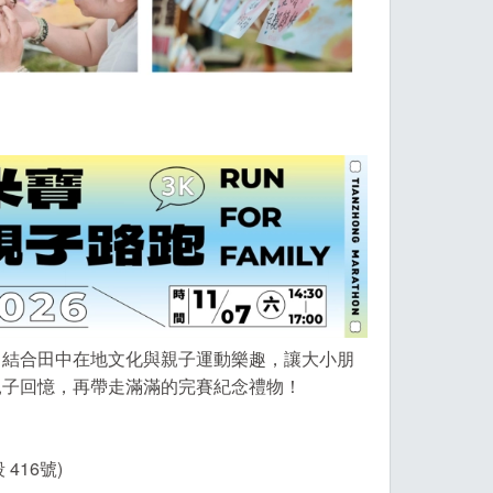
！結合田中在地文化與親子運動樂趣，讓大小朋
親子回憶，再帶走滿滿的完賽紀念禮物！
416號)