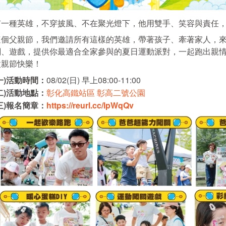
有一種英雄，不穿披風、不在聚光燈下，他用雙手、笑容與責任
這個父親節，我們邀請所有這樣的英雄，帶著孩子、牽著家人，
關、遊戲，提供你最適合全家參與的夏日運動派對，一起跑出親
父親節快樂！
一
)
活動時間：
08/02(日) 早上08:00-11:00
二
)
活動地點：
彰化高鐵站區 彰高二號公園
三
)
報名簡章：
https://reurl.cc/lpWqQv