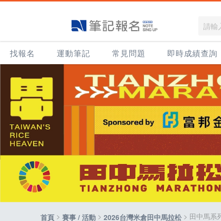
找報名
運動筆記
常見問題
即時成績查詢
>
>
> 田中馬系
首頁
賽事 / 活動
2026台灣米倉田中馬拉松