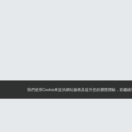
我們使用Cookie來提供網站服務及提升您的瀏覽體驗，若繼
關於筆記報名
聯絡我們*
合作諮詢
認證與榮耀
服務條
©