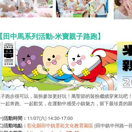
【田中馬系列活動-米寶親子路跑】
親子跑步很可以，裝扮參加更好玩！萬聖節的裝扮繼續穿來玩吧
友一起奔跑、一起歡笑，在運動中感受小鎮魅力，留下最珍貴的
一
)
活動時間：
11/07(六) 14:30-17:00
二
)
活動地點：
彰化縣田中鎮景崧文化教育園區
(田中鎮中州路一段 