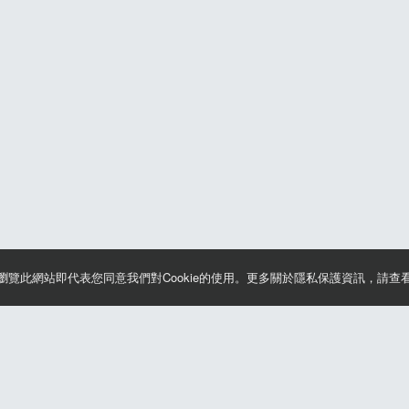
續瀏覽此網站即代表您同意我們對Cookie的使用。更多關於隱私保護資訊，請查
款及隱私權政策
晶片計時綁法
 2025 H2U Corp. All rights reserved