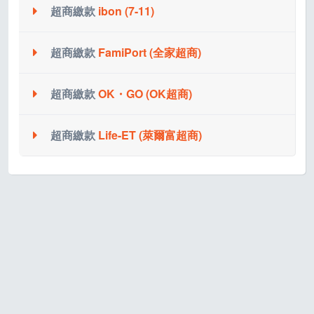
超商繳款
ibon (7-11)
轉帳帳號進行繳費。
(提醒您，每5萬元需自付手續費NT 20元，不足5萬
系統會配發一組14碼(CVS開頭)的超商代碼繳費序
元以5萬元計)
超商繳款
FamiPort (全家超商)
號，請記下此繳費序號進行繳費。
網路銀行、ATM櫃員機都可完成繳費。
(提醒您，四大超商繳費每2萬元需自付手續費NT 30
超商繳款
OK・GO (OK超商)
系統會配發一組14碼(CVS開頭)的超商代碼繳費序
元，不足2萬元以2萬元計)
注意事項：
號，請記下此繳費序號進行繳費。
1.付款要一次付清繳款單之全額，不能分次繳納。
(提醒您，四大超商繳費每2萬元需自付手續費NT 30
超商繳款
Life-ET (萊爾富超商)
到統一超商使用 ibon 機台，
系統會配發一組14碼(CVS開頭)的超商代碼繳費序
2. 如使用自動櫃員機(ATM)時，超過3萬元請選「繳
元，不足2萬元以2萬元計)
號，請記下此繳費序號進行繳費。
依序點選下列按鈕
費」功能。
操作方式如下：
(提醒您，四大超商繳費每2萬元需自付手續費NT 30
1).於 ibon 機台主畫面上方選擇「代碼輸入」
系統會配發一組14碼(CVS開頭)的超商代碼繳費序
元，不足2萬元以2萬元計)
2).輸入您的 14 碼繳款代碼(CVS開頭)
號，請記下此繳費序號進行繳費。
到全家超商使用 FamiPort 機台，
操作方式如下：
接著確認您的資訊是否正確，列印出繳費單，
(提醒您，四大超商繳費每2萬元需自付手續費NT 30
依序點選下列按鈕
再持繳費單到櫃檯繳費即可。
元，不足2萬元以2萬元計)
1).於 FamiPort 機台主畫面上選項選擇「繳費」
到OK超商使用OK・GO機台，
操作方式如下：
2).選擇「代碼繳費」
依序點選下列按鈕
3).確認同意條款
1).於OK・GO機台主畫面上左列選項選擇「繳費」
到萊爾富超商使用 Life-ET 機台，
4).輸入您的 14 碼繳款代碼(CVS開頭)
2).選擇「網路交易」
依序點選下列按鈕
5).確認您的資訊是否正確
3).選擇「代碼繳費」
1).於 Life-ET 機台主畫面上方選項選擇「繳費．代
6).再次確認您的資訊是否正確