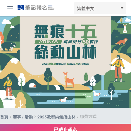
繁體中文
>
>
> 繳費方式
首頁
賽事 / 活動
2025歐都納無痕山林
已截止報名