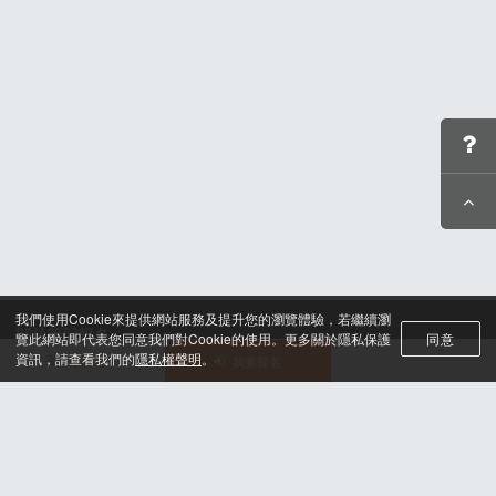
4).確認同意條款
7).列印出繳費單，再持繳費單到櫃檯繳費即可。
收」
5).輸入您的 14 碼繳款代碼(CVS開頭)
2).選擇「網路交易」
6).確認您的資訊是否正確
3).選擇「代碼繳費」
7).再次確認您的資訊是否正確
4).確認閱讀條款
8).資料處理中
5).輸入您的 14 碼繳款代碼(CVS開頭)
9).列印出繳費單，再持繳費單到櫃檯繳費即可。
6).確認代碼並列印
等待列印完成再持繳費單到櫃檯繳費即可。
我們使用Cookie來提供網站服務及提升您的瀏覽體驗，若繼續瀏
關於筆記報名
覽此網站即代表您同意我們對Cookie的使用。更多關於隱私保護
同意
聯絡我們*
資訊，請查看我們的
隱私權聲明
。
活動選單
我要報名
合作諮詢
認證與榮耀
服務條款及隱私權政策
晶片計時綁法