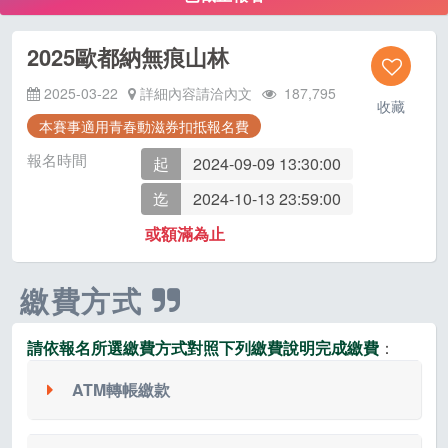
2025歐都納無痕山林
2025-03-22
詳細內容請洽內文
187,795
收藏
本賽事適用青春動滋券扣抵報名費
報名時間
起
2024-09-09 13:30:00
迄
2024-10-13 23:59:00
或額滿為止
繳費方式
請依報名所選繳費方式對照下列繳費說明完成繳費
：
ATM轉帳繳款
系統會配發一組華南銀行 ATM 虛擬帳號，請記下此