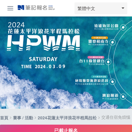
繁體中文
>
>
> 交通住宿免煩惱
首頁
賽事 / 活動
2024花蓮太平洋浪花半程馬拉松
已截止報名