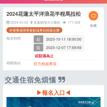
2024花蓮太平洋浪花半程馬拉松
2024-03-09
花蓮縣海洋公園前
177,308
收藏
本賽事適用青春動滋券扣抵報名費
報名時間
起
2023-10-11 18:00:00
迄
2023-12-07 17:59:59
或額滿為止
相關連結
官方粉絲專頁
交通住宿免煩惱
▶報名入口◀