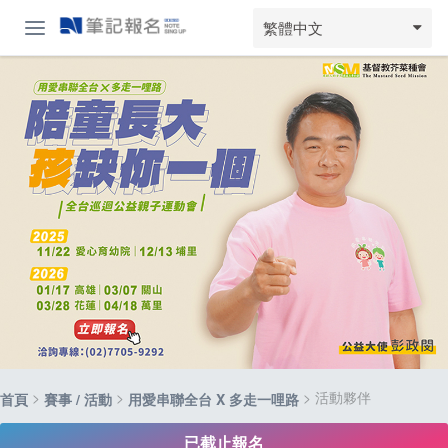
繁體中文
>
>
> 活動夥伴
首頁
賽事 / 活動
用愛串聯全台 X 多走一哩路
已截止報名