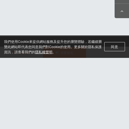
我們使用Cookie來提供網站服務及提升您的瀏覽體驗，若繼續瀏
關於筆記報名
覽此網站即代表您同意我們對Cookie的使用。更多關於隱私保護
同意
聯絡我們*
資訊，請查看我們的
隱私權聲明
。
活動選單
我要報名
合作諮詢
認證與榮耀
服務條款及隱私權政策
晶片計時綁法
© 2025 H2U Corp. All rights reserved