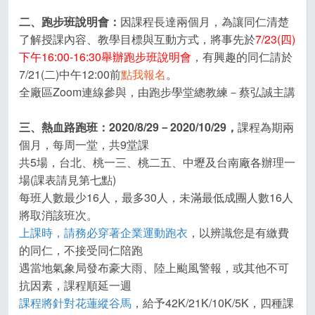
二、跑步班說明會：
因課程長達兩個月，為讓同仁清楚
了解授課內容、教學目標與互動方式，將事先於
7/23(四)
下午16:00-16:30舉辦跑步班說明會
，有興趣的同仁請於
7/21(二)中午12:00前
點我報名
。
全廠區Zoom連線參與，由跑步學堂總教練－蔡弘誠主講
三、熱血路跑班：2020/8/29－2020/10/29，
課程為期兩
個月，每周一堂，共9堂課
共5場，台北、桃一三、桃二五、中壢及台南廠各辦理一
場(課表請見第七點)
每班人數最少16人，最多30人，未滿最低成團人數16人
將取消該班次。
上課時，請務必穿著企業運動跑衣
，以辨識您是有繳費
的同仁，不接受同仁陪跑
遇當地氣象局發布豪大雨、陸上颱風警報，或其他不可
抗因素，課程順延一週
課程將針對花蓮縱谷馬
，給予42K/21K/10K/5K，四種課