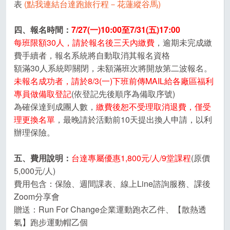
表
(點我連結台達跑旅行程－花蓮縱谷馬)
四、報名時間：
7/27(
一)10:00至7/31(五)17:00
每班限額30人，請於報名後三天內繳費
，逾期未完成繳
費手續者，報名系統將自動取消其報名資格
額滿30人系統即關閉，未額滿班次將開放第二波報名。
未報名成功者，請於8/3(一)下班前傳MAIL給各廠區福利
專員做備取登記
(依登記先後順序為備取序號)
為確保達到成團人數，
繳費後恕不受理取消退費，僅受
理更換名單
，最晚請於活動前10天提出換人申請，以利
辦理保險。
五、費用說明：
台達專屬優惠1,800元/人/9堂課程
(原價
5,000元/人)
費用包含：保險、週間課表、線上Line諮詢服務、課後
Zoom分享會
贈送：Run For Change企業運動跑衣乙件、【散熱透
氣】跑步運動帽乙個