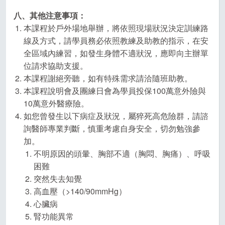
八、其他注意事項：
本課程於戶外場地舉辦，將依照現場狀況決定訓練路
線及方式，請學員務必依照教練及助教的指示，在安
全區域內練習，如發生身體不適狀況，應即向主辦單
位請求協助支援。
本課程謝絕旁聽，如有特殊需求請洽隨班助教。
本課程說明會及團練日會為學員投保100萬意外險與
10萬意外醫療險。
如您曾發生以下病症及狀況，屬猝死高危險群，請諮
詢醫師專業判斷，慎重考慮自身安全，切勿勉強參
加。
不明原因的頭暈、胸部不適（胸悶、胸痛）、呼吸
困難
突然失去知覺
高血壓（>140/90mmHg）
心臟病
腎功能異常