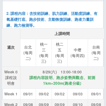
2. 課程內容：含技術訓練、肌力訓練、活動度訓練、有
氧基礎打底、跑步技術、主動恢復訓練、跑者力量訓
練、跑力檢測等。
上課時間
桃一
桃二
台北
台南
週次
三
五
中壢
(每周
(每周
(每周
(每周
(每周四)
二)
二)
三)
三)
Week 0
8/29(六) 13:00-18:00
課程說
課程內容說明、跑步姿勢與觀念、前測
明會
1km+200m(跑者分級)
Week 1
09/01
09/02
09/02
09/03
09/01
Week 2
09/08
09/09
09/09
09/10
09/08