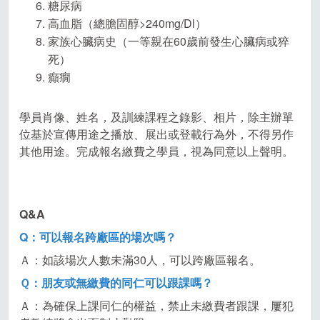
糖尿病
高血脂（總膽固醇>240mg/Dl）
家族心臟病史（一等親在60歲前發生心臟病或猝
死）
癲癇
學員肖像、姓名，及訓練課程之錄影、相片，除主辦單
位基於宣傳用途之播放、展出或登載行為外，不得另作
其他用途。完成報名繳費之學員，視為同意以上聲明。
Q&A
Q
：可以報名跨廠區的場次嗎？
Ａ：如該場次人數未滿30人，可以跨廠區報名。
Ｑ：朋友或無繳費的同仁可以跟課嗎？
Ａ：為確保上課同仁的權益，禁止未繳費者跟課，屢犯