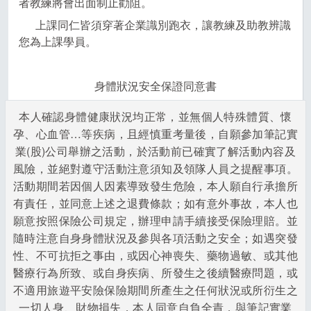
者教練將會出面制止勸阻。
上課同仁皆須穿著企業識別跑衣，讓教練及助教辨識
您為上課學員。
身體狀況安全保證同意書
本人確認身體健康狀況均正常，並無個人特殊體質、懷
孕、心血管…等疾病，且經慎重考量後，自願參加筆記實
業(股)公司舉辦之活動，於活動前已確實了解活動內容及
風險，並絕對遵守活動注意須知及領隊人員之提醒事項。
活動期間若因個人因素導致發生危險，本人願自行承擔所
有責任，並同意上述之退費條款；如有意外事故，本人也
願意按照保險公司規定，辦理申請手續接受保險理賠。並
隨時注意自身身體狀況及參與各項活動之安全；如遇突發
性、不可抗拒之事由，或因心神喪失、藥物過敏、或其他
醫療行為所致、或自身疾病、所發生之後續醫療問題，或
不適用旅遊平安險保險期間所產生之任何狀況或所衍生之
一切人身、財物損失，本人同意自負全責，與筆記實業