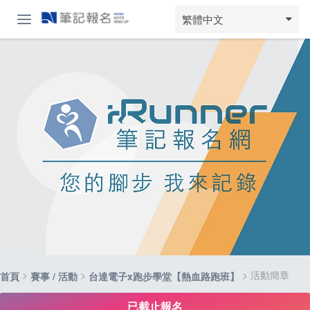
繁體中文
>
>
> 活動簡章
首頁
賽事 / 活動
台達電子x跑步學堂【熱血路跑班】
已截止報名