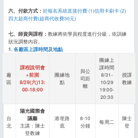
六、付款方式
：
於報名系統直接付費 (1)信用卡刷卡 (2)
四大超商付費(超商代收費30元)
七、師資與課程：
教練將依學員程度進行分級，依訓練
狀況調整內容。
1. 各廠區上課時間及地點
團練上
課程說明會
課時間
與公
廠
+前測
團練地
8/31-
授課
司距
區
8/29(
六)13:
點
10/29
教練
離
00-18:00
19:00-
20:30
陽光國際會
台
議廳
港墘路
8-10
陳士
每周二
北
主講：陳士
底
分鐘
登
登教練