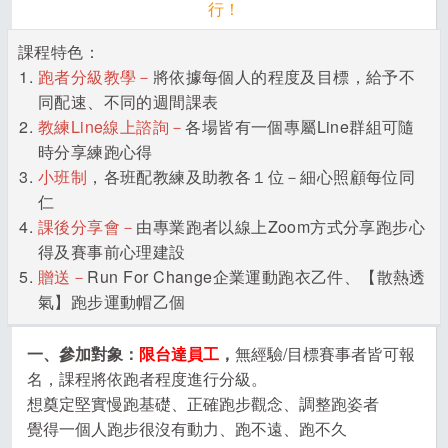
行！
課程特色：
跑者分級教學－
將依據每個人的程度及目標，給予不
同配速、不同的週間課表
教練Line線上諮詢－
各場皆有一個專屬Line群組可隨
時分享練跑心得
小班制
，各班配教練及助教各１位－細心照顧每位同
仁
課後分享會－
由專業跑者以線上Zoom方式分享跑步心
得及賽事前心理建設
贈送－
Run For Change企業運動跑衣乙件、【散熱透
氣】跑步運動帽乙個
一、參加對象：
限台達員工
，
無經驗/目標賽事者皆可報
名，課程將依跑者程度進行分級。
想奠定堅實慢跑基礎、正確跑步觀念、調整跑姿者
覺得一個人跑步很沒有動力、跑不遠、跑不久