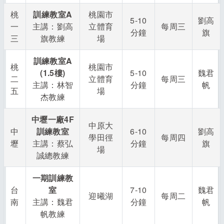
桃
訓練教室
A
桃園市
5-10
劉高
一
主講：劉高
立體育
每周三
分鐘
旗
三
旗教練
場
訓練教室A
桃
桃園市
(1.5樓)
5-10
魏君
二
立體育
每周三
主講：林智
分鐘
帆
五
場
杰教練
中壢一廠4F
中原大
中
訓練教室
6-10
劉高
學田徑
每周四
壢
主講：蔡弘
分鐘
旗
場
誠總教練
一期訓練教
台
室
7-10
魏君
迎曦湖
每周二
南
主講：魏君
分鐘
帆
帆教練