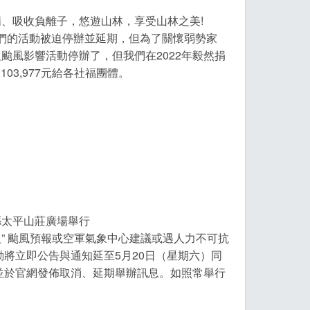
、吸收負離子，悠遊山林，享受山林之美!
，我們的活動被迫停辦並延期，但為了關懷弱勢家
颱風影響活動停辦了，但我們在2022年毅然捐
03,977元給各社福團體。
宜蘭縣太平山莊廣場舉行
特報” 颱風預報或空軍氣象中心建議或遇人力不可抗
將立即公告與通知延至5月20日（星期六）同
並於官網發佈取消、延期舉辦訊息。如照常舉行
。