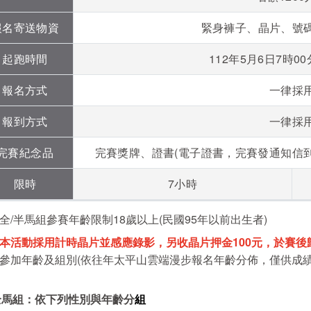
報名寄送物資
緊身褲子、晶片、號
起跑時間
112年5月6日7時
報名方式
一律採
報到方式
一律採
完賽紀念品
完賽獎牌、證書(電子證書，完賽發通知信
限時
7小時
 全/半馬組參賽年齡限制18歲以上(民國95年以前出生者)
本活動採用計時晶片並感應錄影，另收晶片押金100元，於賽後
※ 參加年齡及組別(依往年太平山雲端漫步報名年齡分佈，僅供成
全馬組：依下列性別與年齡分
組