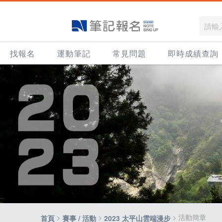
找報名
運動筆記
常見問題
即時成績查詢
>
>
> 活動簡章
首頁
賽事 / 活動
2023 太平山雲端漫步