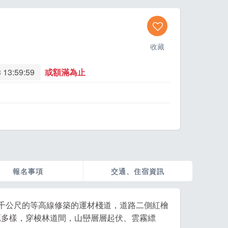
收藏
 13:59:59
或額滿為止
報名事項
交通、住宿資訊
千公尺的等高線修築的運材棧道，道路二側紅檜
源多樣，穿梭林道間，山巒層層起伏、雲霧縹