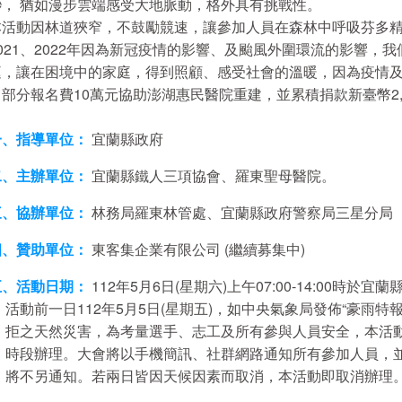
緲， 猶如漫步雲端感受大地脈動，格外具有挑戰性。
本活動因林道狹窄，不鼓勵競速，讓參加人員在森林中呼吸芬多精
2021、2022年因為新冠疫情的影響、及颱風外圍環流的影響
庭，讓在困境中的家庭，得到照顧、感受社會的溫暖，因為疫情及
出部分報名費10萬元協助澎湖惠民醫院重建，並累積捐款新臺幣2,1
一、指導單位：
宜蘭縣政府
二、主辦單位：
宜蘭縣鐵人三項協會、羅東聖母醫院。
三、協辦單位：
林務局羅東林管處、宜蘭縣政府警察局三星分局
四、贊助單位：
東客集企業有限公司 (繼續募集中)
五、活動日期：
112年5月6日(星期六)上午07:00-14:00時於
活動前一日112年5月5日(星期五)，如中央氣象局發佈“豪雨
拒之天然災害，為考量選手、志工及所有參與人員安全，本活動
時段辦理。大會將以手機簡訊、社群網路通知所有參加人員，
將不另通知。若兩日皆因天候因素而取消，本活動即取消辦理