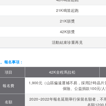
21K鳴笛起跑
21K頒獎
42K頒獎
活動結束珍重再見
八、報名事項
：
項目
42K全程馬拉松
1,900元（山區偏遠運補不易，採用計時晶
報名費
保險、公益捐款100元/
2020~2022年報名延期舉行保留名額者，不
名額
名額120