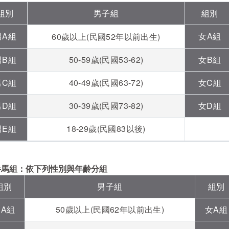
組別
男子組
組別
男A組
女A組
60歲以上(民國52年以前出生)
男B組
50-59歲(民國53-62)
女B組
男C組
40-49歲(民國63-72)
女C組
男D組
30-39歲(民國73-82)
女D組
男E組
18-29歲(民國83以後)
半馬組：依下列性別與年齡分組
組別
男子組
組別
男A組
50歲以上(民國62年以前出生)
女A組