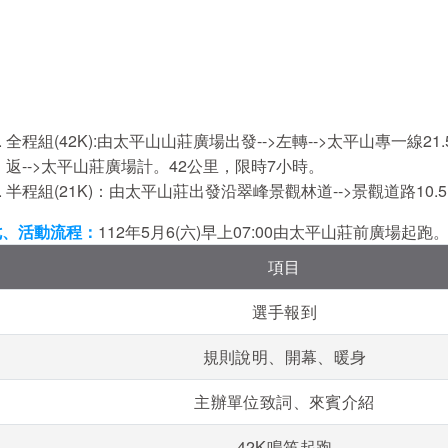
全程組(42K):由太平山山莊廣場出發-->左轉-->太平山專一線21.5
返-->太平山莊廣場計。42公里，限時7小時。
半程組(21K)：由太平山莊出發沿翠峰景觀林道-->景觀道路1
七、活動流程
：
112年5月6(六)早上07:00由太平山莊前廣場起跑
項目
選手報到
規則說明、開幕、暖身
主辦單位致詞、來賓介紹
42K鳴笛起跑