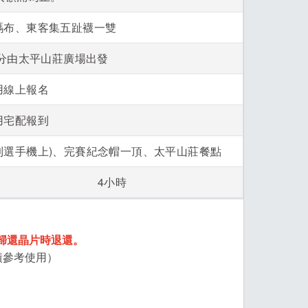
碼布、東客集五趾襪一雙
00分由太平山莊廣場出發
用線上報名
用宅配報到
到選手機上)、完賽紀念帽一頂、太平山莊餐點
4小時
歸還晶片時退還。
績參考使用）