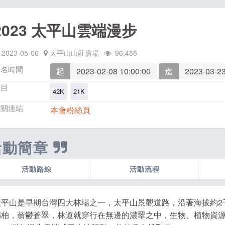
2023 太平山雲端漫步
2023-05-06
太平山山莊廣場
96,488
報名時間
起
2023-02-08 10:00:00
迄
2023-03-23
項目
42K
21K
相關連結
本會粉絲頁
活動簡章
活動路線
活動流程
太平山是早期台灣四大林場之一，太平山景觀道路，沿著海拔約2
扁柏，蓊鬱蒼翠，林道就穿行在無邊的濃翠之中，生物、植物資