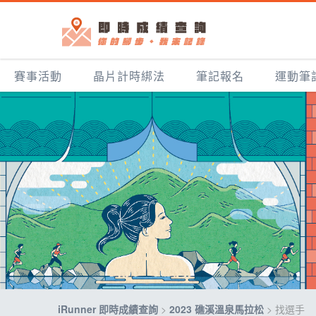
賽事活動
晶片計時綁法
筆記報名
運動筆
iRunner 即時成績查詢
>
2023 礁溪溫泉馬拉松
>
找選手