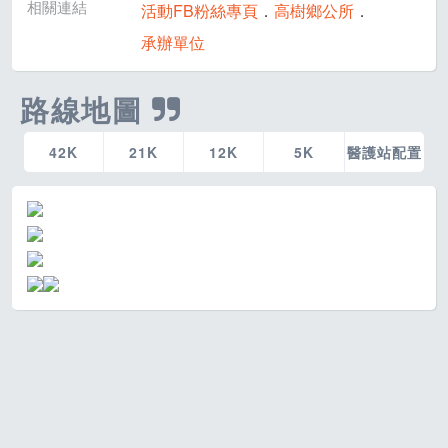
相關連結
活動FB粉絲專頁
．
高樹鄉公所
．
承辦單位
路線地圖
42K
21K
12K
5K
醫護站配置