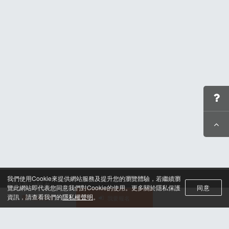
我們使用Cookie來提供網站服務及提升您的瀏覽體驗，若繼續瀏
關於筆記報名
覽此網站即代表您同意我們對Cookie的使用。更多關於隱私保護
同意
聯絡我們*
資訊，請查看我們的
隱私權聲明
。
活動選單
我要報名
合作諮詢
認證與榮耀
服務條款及隱私權政策