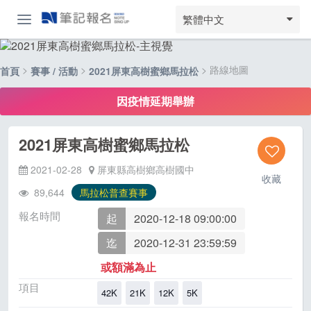
繁體中文
>
>
> 路線地圖
首頁
賽事 / 活動
2021屏東高樹蜜鄉馬拉松
因疫情延期舉辦
2021屏東高樹蜜鄉馬拉松
2021-02-28
屏東縣高樹鄉高樹國中
收藏
89,644
馬拉松普查賽事
報名時間
起
2020-12-18 09:00:00
迄
2020-12-31 23:59:59
或額滿為止
項目
42K
21K
12K
5K