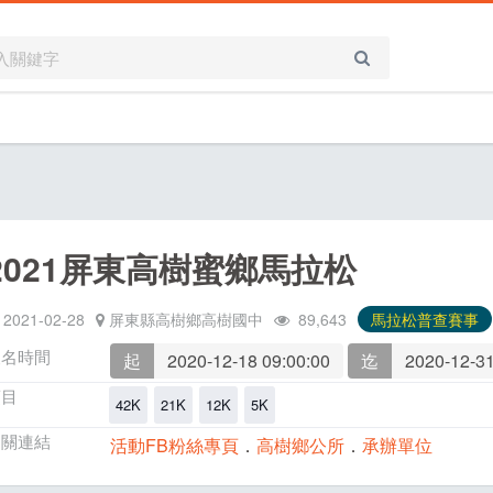
2021屏東高樹蜜鄉馬拉松
2021-02-28
屏東縣高樹鄉高樹國中
89,643
馬拉松普查賽事
報名時間
起
2020-12-18 09:00:00
迄
2020-12-31
項目
42K
21K
12K
5K
相關連結
活動FB粉絲專頁
．
高樹鄉公所
．
承辦單位