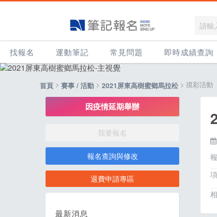
找報名
運動筆記
常見問題
即時成績查詢
>
>
> 摸彩活動
首頁
賽事 / 活動
2021屏東高樹蜜鄉馬拉松
因疫情延期舉辦
我要報名
報名查詢與修改
退費申請專區
最新消息