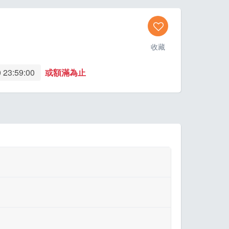
收藏
 23:59:00
或額滿為止
「開始繳款」。
進行繳費。