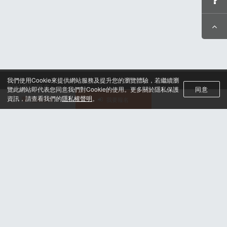
我們使用Cookie來提供網站服務及提升您的瀏覽體驗，若繼續瀏
關於筆記報名
覽此網站即代表您同意我們對Cookie的使用。更多關於隱私保護
同意
聯絡我們*
資訊，請查看我們的
隱私權聲明
。
活動選單
我要報名
合作諮詢
認證與榮耀
服務條款及隱私權政策
晶片計時綁法
© 2025 H2U Corp. All rights reserved