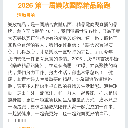
2026
第一屆樂敗國際精品路跑
一、活動目的
樂敗精品，是一間結合實體店面、精品電商與直播的品
牌。創立至今將近 10 年，我們飛遍世界各地，只為了替
大家尋找真正值得擁有的精品與好物。這一路，服務了
無數全台灣的客人，我們始終相信：「讓大家買得安
心、用得放心，才是樂敗一直堅持的宗旨。」而今年，
我們想做一件更有意義的事情。2026，我們將首次舉辦
《樂敗精品路跑》。在這個高壓、忙碌、節奏飛快的時
代，我們努力工作、努力生活，卻也常常忽略了：健
康，其實才是人生最重要的精品。✨希望透過這場路
跑，讓更多人開始重視自己的身體與生活狀態。適時運
動、走出戶外、流流汗、和一群人一起奔跑，不只是鍛
鍊身體，更是一種重新找回生活能量的方式。這不只是
一場路跑，更像是樂敗想陪伴大家一起完成的一件事。
一起變健康、一起變更好、也一起跑向更好的自己。
🏃🏻‍♀️🏃🏻‍♂️✨