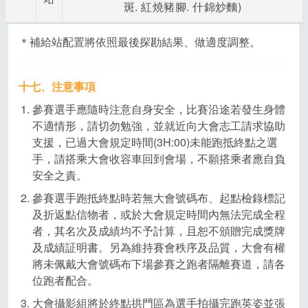
斑. 紅燒豬腳. 什錦炒麵)
＊補給站配置將依照最後探勘結果、做適度調整。
十七、注意事項
參賽選手應隨時注意自身安全，比賽沿途若發生身體
不適情形，請切勿勉強，並就近向大會志工請求協助
支援，已過大會規定時間(3H:00)未能跑抵終點之選
手，請搭乘大會收容車回到會場，不願搭乘者應自負
安全之責。
參賽選手跑抵終點時若無大會號碼布、起點檢錄標記
及折返點信物者，或於大會規定時間內無法完成全程
者，其名次及成績均不予計算，且恕不頒贈完成獎牌
及成績証明書。另為維持賽會秩序及品質，大會有權
將未佩戴大會號碼布下場參賽之跑者隔離賽道，請各
位跑者配合。
大會攝影組將於終點拱門區為選手拍攝完跑英姿並張