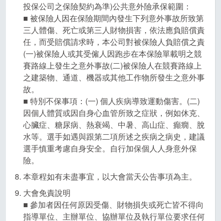
投保公司之保險契約為準)公共意外險承保範圍：
■ 被保險人因在保險期間內發生下列意外事故所致第
三人體傷、死亡或第三人財物損害，依法應負賠償責
任，而受賠償請求時，本公司對被保險人負賠償之責
(一)被保險人或其受僱人因跑步在本保險單載明之競
賽路線上發生之意外事故(二)被保險人在競賽路線上
之建築物、通道、機器或其他工作物所發生之意外事
故。
■ 特別不保事項：(一) 個人疾病導致運動傷害。(二)
因個人體質或因自身心血管所致之症狀，例如休克、
心臟症、糖尿病、熱衰竭、中暑、高山症、癲癇、脫
水等。選手如遇與跟第二項所述之疾病之病史，建議
選手慎重考慮自身安全。自行加保個人人身意外保
險。
本章程如有未盡事宜，以大會當天公告事項為主。
大會免責說明
■ 參加者因任何原因受傷、財物損失或死亡皆不得向
指導單位、主辦單位、協辦單位及執行單位要求任何