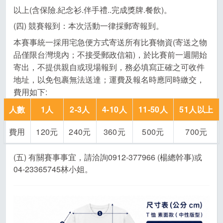
以上(含保險.紀念衫.伴手禮..完成獎牌.餐飲)。
(四) 競賽報到：本次活動一律採郵寄報到。
本賽事統一採用宅急便方式寄送所有比賽物資(寄送之物
品僅限台灣境內；不接受郵政信箱)，於比賽前一週開始
寄出，不提供親自或現場報到，務必填寫正確之可收件
地址，以免包裹無法送達；運費及報名時應同時繳交，
費用如下:
人數
1
人
2-3
人
4-10
人
11-50
人
51
人以上
費用
120元
240元
360元
500元
700元
(五) 有關賽事事宜，請洽詢0912-377966 (楊總幹事)或
04-23365745林小姐。