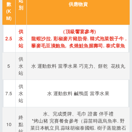
站
數
供應物資
別
(K
M)
供
（頂級饗宴參考)
2.5
水
龍蝦沙拉. 彩椒麥片豬肋骨. 韓式泡菜骰子牛 .
站
藜麥毛豆漬鮑魚. 炙燒鮭魚握壽司. 泰式章魚
供
5
水
水 運動飲料 當季水果 巧克力、餅乾 花枝丸
站
供
7.5
水
水 運動飲料 鹹鴨蛋 當季水果
站
水、完成獎牌、毛巾 證書 伴手禮
終
*烤山豬 完賽餐食參考（蒜苗時蔬烏魚串. 野
10
點
菜日本帆立貝.蒜味胡椒泰國蝦. 樹子蒸龍膽石
站