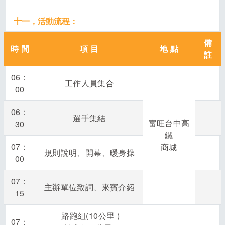
十一，活動流程：
備
時 間
項 目
地 點
註
06：
工作人員集合
00
06：
選手集結
富旺台中高
30
鐵
07：
商城
規則說明、開幕、暖身操
00
07：
主辦單位致詞、來賓介紹
15
路跑組(10公里 )
07：