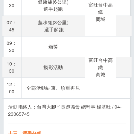
健康組(6公里)
富旺台中高
30
選手起跑
鐵
商城
07：
趣味組(3公里)
45
選手起跑
09：
頒獎
30
富旺台中高
10：
摸彩活動
鐵
30
商城
12：
全部活動結束、珍重再見
00
活動聯絡人：台灣大腳ㄚ長跑協會 總幹事 楊基旺 / 04-
23365745
十三、選手分組