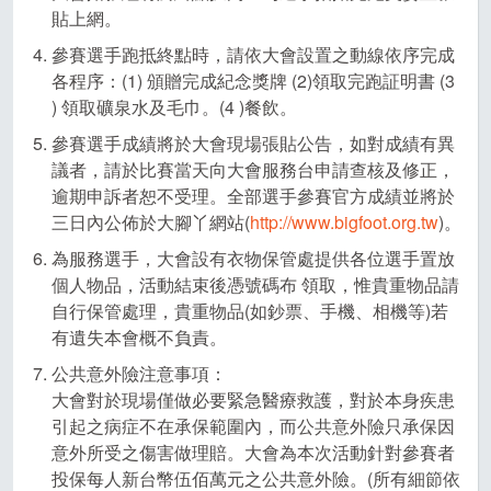
貼上網。
參賽選手跑抵終點時，請依大會設置之動線依序完成
各程序：(1) 頒贈完成紀念獎牌 (2)領取完跑証明書 (3
) 領取礦泉水及毛巾。(4 )餐飲。
參賽選手成績將於大會現場張貼公告，如對成績有異
議者，請於比賽當天向大會服務台申請查核及修正，
逾期申訴者恕不受理。全部選手參賽官方成績並將於
三日內公佈於大腳丫網站(
http://www.bigfoot.org.tw
)。
為服務選手，大會設有衣物保管處提供各位選手置放
個人物品，活動結束後憑號碼布 領取，惟貴重物品請
自行保管處理，貴重物品(如鈔票、手機、相機等)若
有遺失本會概不負責。
公共意外險注意事項：
大會對於現場僅做必要緊急醫療救護，對於本身疾患
引起之病症不在承保範圍內，而公共意外險只承保因
意外所受之傷害做理賠。大會為本次活動針對參賽者
投保每人新台幣伍佰萬元之公共意外險。(所有細節依