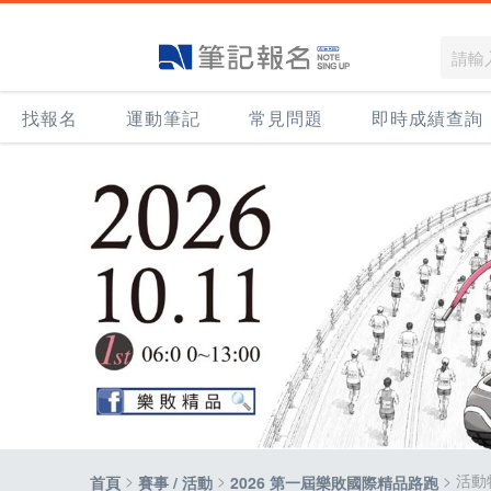
找報名
運動筆記
常見問題
即時成績查詢
>
>
> 活
首頁
賽事 / 活動
2026 第一屆樂敗國際精品路跑