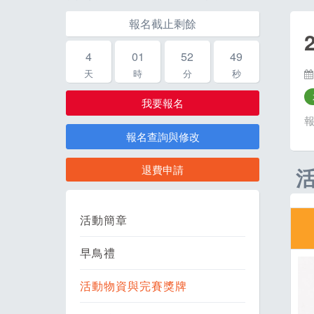
報名截止剩餘
4
01
52
47
天
時
分
秒
我要報名
報名查詢與修改
退費申請
活動簡章
早鳥禮
活動物資與完賽獎牌