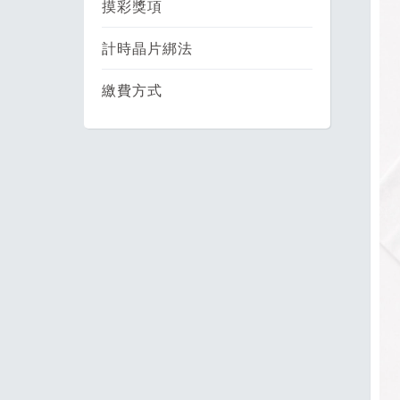
摸彩獎項
計時晶片綁法
繳費方式