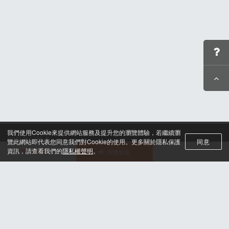
我們使用Cookie來提供網站服務及提升您的瀏覽體驗，若繼續瀏
關於筆記報名
覽此網站即代表您同意我們對Cookie的使用。更多關於隱私保護
同意
聯絡我們*
資訊，請查看我們的
隱私權聲明
。
活動選單
我要報名
合作諮詢
認證與榮耀
服務條款及隱私權政策
晶片計時綁法