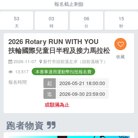
報名截止剩餘
53
03
06
14
天
時
分
秒
2026 Rotary RUN WITH YOU
扶輪國際兒童日半程及接力馬拉松
收藏
2026-11-07
新竹市頭前溪左岸（頭前溪橋下）
13,517
本賽事適用運動幣扣抵報名費
報名時間
起
2026-05-21 18:00:00
迄
2026-09-30 23:59:00
或額滿為止
跑者物資