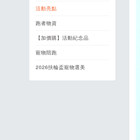
活動亮點
跑者物資
【加價購】活動紀念品
寵物陪跑
2026扶輪盃寵物選美