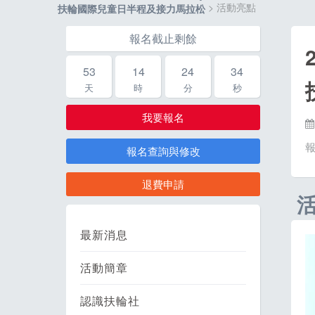
> 活動亮點
扶輪國際兒童日半程及接力馬拉松
報名截止剩餘
53
14
24
33
天
時
分
秒
我要報名
報名查詢與修改
退費申請
最新消息
活動簡章
認識扶輪社