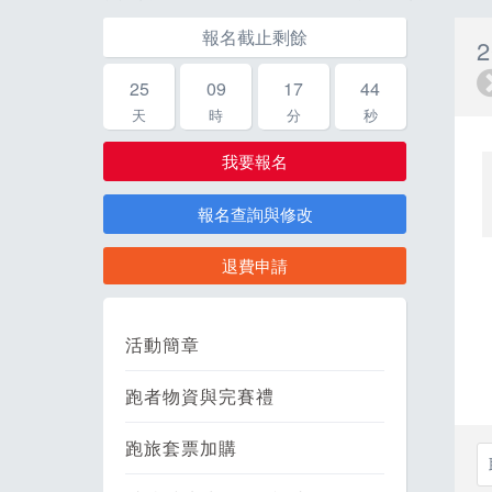
報名截止剩餘
25
09
17
43
天
時
分
秒
我要報名
報名查詢與修改
退費申請
活動簡章
跑者物資與完賽禮
跑旅套票加購