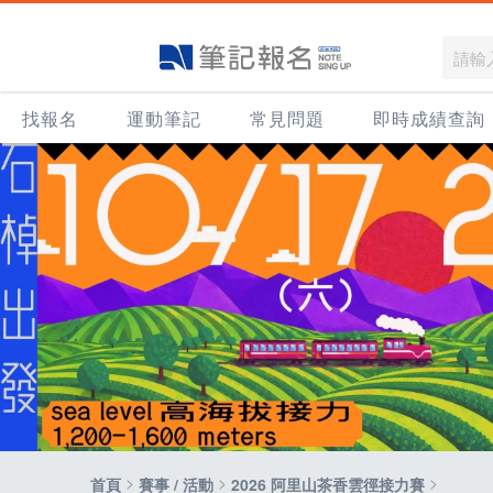
找報名
運動筆記
常見問題
即時成績查詢
>
>
>
首頁
賽事 / 活動
2026 阿里山茶香雲徑接力賽