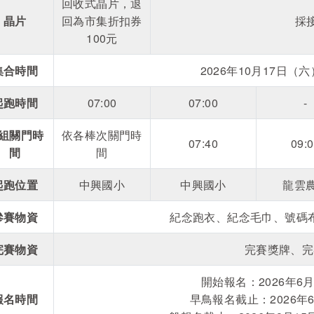
回收式晶片，退
晶片
回為市集折扣券
採
100元
集合時間
2026年10月17日（六）05
起跑時間
07:00
07:00
-
組關門時
依各棒次關門時
07:40
09:
間
間
起跑位置
中興國小
中興國小
龍雲
參賽物資
紀念跑衣、紀念毛巾、號碼
完賽物資
完賽獎牌、完
開始報名：2026年6月2
報名時間
早鳥報名截止：2026年6月