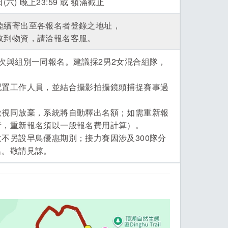
六) 晚上23:59 或 額滿截止
起陸續寄出至各報名者登錄之地址，
未收到物資，請洽報名客服。
次與組別一同報名。建議採2男2女混合組隊，
配置工作人員，並結合攝影拍攝鏡頭捕捉賽事過
繳視同放棄，系統將自動釋出名額；如需重新報
者，重新報名須以一般報名費用計算）。
不另設早鳥優惠期別；接力賽因涉及300隊分
名。敬請見諒。