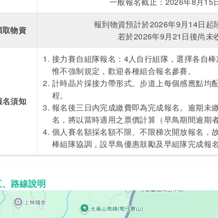
一般報名截止：2026年8月15日(
報到物資預計於2026年9月14日
領取物資
若於2026年9月21日後尚
接力賽自組隊報名：4人自行組隊，選擇各自棒
惟不強制規定，歡迎各種組合報名參賽。
計時晶片採接力帶形式。步道上每個感應點均
程。
報名須知
報名後三日內完成繳費即為完成報名。逾期未
名，將以當時適用之票價計算（早鳥期間逾期
個人賽名額採名額不限、不限梯次開放報名，故
棒組隊協調，設早鳥優惠鼓勵及早組隊完成報
五、路線說明