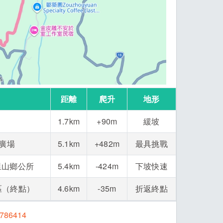
距離
爬升
地形
1.7km
+90m
緩坡
湖廣場
5.1km
+482m
最具挑戰
里山鄉公所
5.4km
-424m
下坡快速
區（終點）
4.6km
-35m
折返終點
=5786414