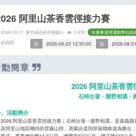
2026 阿里山茶香雲徑接力賽
2026-10-17
竹崎石棹中興國小
7,676
本賽事適用運動幣扣抵
報名時間
起
2026-06-23 12:30:00
迄
2026-08-31
活動簡章
2026 阿里山茶香
石棹出發・樂野相遇・
一、活動簡介
「2026 阿里山茶香雲徑接力賽｜石棹出發・樂野相遇」是嘉義
棹及阿里山地區獨特的雲霧山徑、茶園步道與部落聯絡道為舞台
賽形式。賽事總距離16.8公里，總爬升527公尺、總下降642