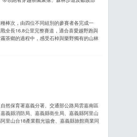
四種棒次，由四位不同組別的參賽者各完成一
全長16.8公里完整賽道，適合喜愛越野跑與
雲霧茶鄉的過程中，感受石棹與樂野獨有的山林
及自然保育署嘉義分署、交通部公路局雲嘉南區
、嘉義縣消防局、嘉義縣衛生局、嘉義縣阿里山
阿里山台18產業觀光協會、嘉義縣旅館商業同