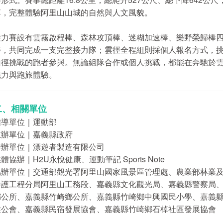
落，完整體驗阿里山山城的自然與人文風貌。
接力賽設有雲霧啟程棒、森林攻頂棒、迷糊加速棒、樂野榮歸棒
棒，共同完成一支完整接力隊；雲徑全程組則採個人報名方式，挑戰
山徑挑戰的跑者參與。無論組隊合作或個人挑戰，都能在奔馳於
魅力與跑旅體驗。
二、相關單位
指導單位｜運動部
主辦單位｜嘉義縣政府
委辦單位｜漂遊者製造有限公司
體協辦｜H2U永悅健康、運動筆記 Sports Note
協辦單位｜交通部觀光署阿里山國家風景區管理處、農業部林業
養護工程分局阿里山工務段、嘉義縣文化觀光局、嘉義縣警察局
鄉公所、嘉義縣竹崎鄉公所、嘉義縣竹崎鄉中興國民小學、嘉義縣
業公會、嘉義縣民宿發展協會、嘉義縣竹崎鄉石棹社區發展協會