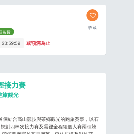
收藏
報名費
 23:59:59
或額滿為止
雲徑接力賽
跑旅觀光
縣首個結合高山競技與茶鄉觀光的跑旅賽事，以石
，規劃四棒次接力賽及雲徑全程組個人賽兩種競
公尺，帶領跑者穿越茶園聚落、森林步道及鄒族部