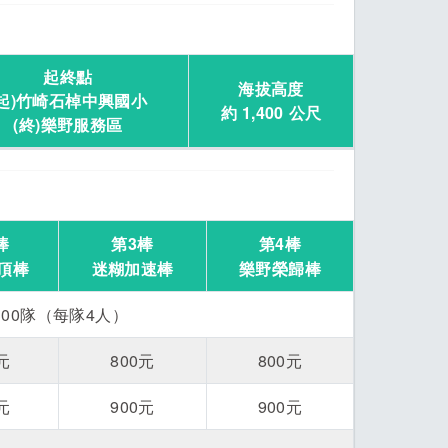
起終點
海拔高度
(起)竹崎石棹中興國小
約 1,400 公尺
(終)樂野服務區
棒
第3棒
第4棒
頂棒
迷糊加速棒
樂野榮歸棒
300隊（每隊4人）
元
800元
800元
元
900元
900元