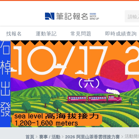
找報名
運動筆記
常見問題
即時成績查詢
>
>
> 活動簡
首頁
賽事 / 活動
2026 阿里山茶香雲徑接力賽