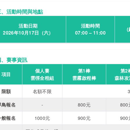
三、活動時間與地點
活動日期
活動時間
2026年10月17日（六）
07:00 – 11:00
四、賽事資訊
個人賽
第1棒
第2
項目
雲徑全程組
雲霧啟程棒
森林攻
限額
名額不限
早鳥報名
-
800元
800
一般報名
1000元
900元
900