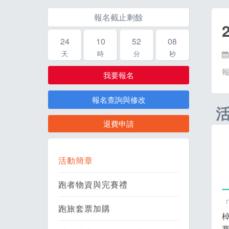
報名截止剩餘
24
10
52
07
天
時
分
秒
我要報名
報名查詢與修改
退費申請
活動簡章
跑者物資與完賽禮
跑旅套票加購