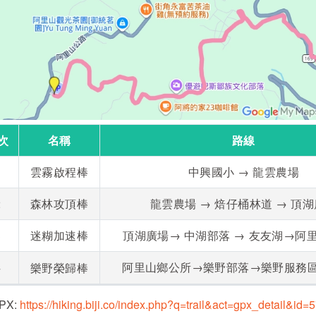
次
名稱
路線
1
雲霧啟程棒
中興國小 → 龍雲農場
2
森林攻頂棒
龍雲農場 → 焙仔桶林道 → 頂
3
迷糊加速棒
頂湖廣場→ 中湖部落 → 友友湖→阿
4
阿里山鄉公所→樂野部落→樂野服務
樂野榮歸棒
PX:
https://hiking.biji.co/index.php?q=trail&act=gpx_detail&id