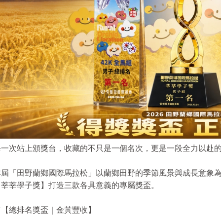
每一次站上頒獎台，收藏的不只是一個名次，更是一段全力以赴
本屆「田野蘭鄉國際馬拉松」以蘭鄉田野的季節風景與成長意象
【莘莘學子獎】打造三款各具意義的專屬獎盃。
🌾【總排名獎盃｜金黃豐收】