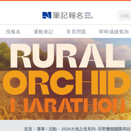
找報名
運動筆記
常見問題
即時成績查詢
>
>
首頁
賽事 / 活動
2026大地之母系列- 田野蘭鄉國際馬