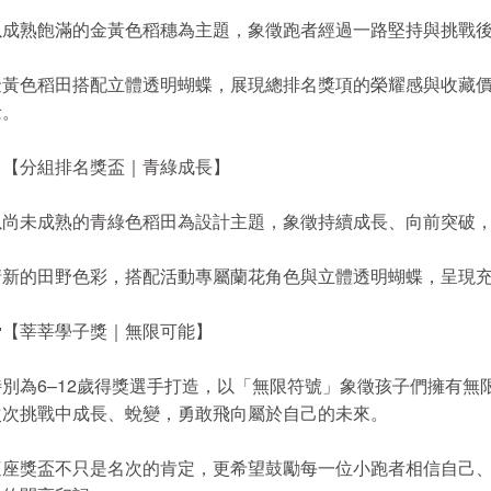
以成熟飽滿的金黃色稻穗為主題，象徵跑者經過一路堅持與挑戰
金黃色稻田搭配立體透明蝴蝶，展現總排名獎項的榮耀感與收藏
念。
🌱【分組排名獎盃｜青綠成長】
以尚未成熟的青綠色稻田為設計主題，象徵持續成長、向前突破
清新的田野色彩，搭配活動專屬蘭花角色與立體透明蝴蝶，呈現
🦋【莘莘學子獎｜無限可能】
特別為6–12歲得獎選手打造，以「無限符號」象徵孩子們擁有
次次挑戰中成長、蛻變，勇敢飛向屬於自己的未來。
這座獎盃不只是名次的肯定，更希望鼓勵每一位小跑者相信自己