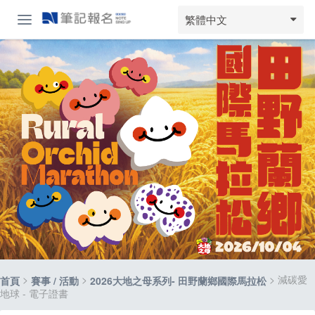
繁體中文
>
>
> 減碳愛
首頁
賽事 / 活動
2026大地之母系列- 田野蘭鄉國際馬拉松
地球 - 電子證書