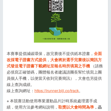
本賽事提倡減碳環保，故完賽後不提供紙本證書，
全面
改採電子證書方式提供
，
大會將於選手完賽後
以簡訊方
式
發送電子證書下載網址至報名時所填寫之手機
（請務
必填寫正確號碼，團體報名者建議請團長幫忙填寫上團
員個人手機，以便當天收到完賽簡訊），大會也另提供
線上查詢成績。
線上查詢網址：
https://irunner.biji.co/track
。
※ 本競賽活動使用專業運動晶片計時系統處理選手成
績，使用方法參考網站說明，
取獎以大會時間為準
，晶