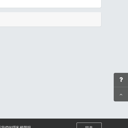
:59前去繳費才算完成優惠。
看我們的
隱私權聲明
。
同意