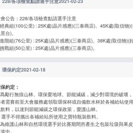
228/各項檢查點請選手注意
2021-02-23
大會公告：228/各項檢查點請選手注意
.經典組(100公里) : 25K處(晶片感應)(三泰商店)、45K處(取
景台)。
.進階組(76公里) : 25K處(晶片感應)(三泰商店)、38K處(取信物)
.挑戰組(50公里) : 25K處(晶片感應)(三泰商店)。
環保約定
2021-02-18
環保約定：
● 爲勵行無痕山林、環保愛地球、節能減碳，減少對環境的破壞
加者需賽前至大會服務處領取環保杯或自備飲水杯於各補給站使
充飲料，以達到節能減碳之環保政策，愛護山林。
● 選手不得攜出各補給站所使用之寶特瓶裝飲料。
● 為維護山林和自然環境選手於比賽期間所產生之包裝垃圾與果
賽道中。