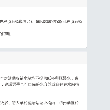
信物)(去程頂石棹觀景台)、55K處(取信物)(回程頂石棹
(好假期)。
，本次活動各補水站均不提供紙杯與瓶裝水，參
用，建議選手也可自備盛水容器或背包在水站補
皮紙屑，請丟棄於補給站垃圾桶內，切勿棄置於