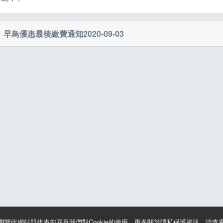
早鳥優惠最後繳費通知
2020-09-03
021第四屆奮起雲擁228經典百K馬拉松挑戰賽
早鳥優惠價已有報名但還未繳費好友，請記得在今天9月3日晚上23
續瀏覽此網站即代表您同意我們對Cookie的使用。更多關於隱私保護資訊，請查