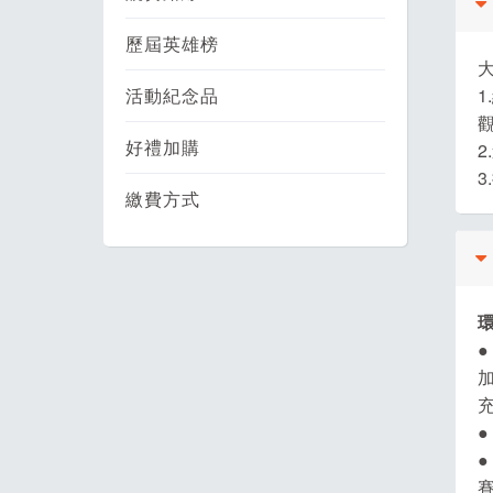
歷屆英雄榜
活動紀念品
1
觀
好禮加購
2
3
繳費方式