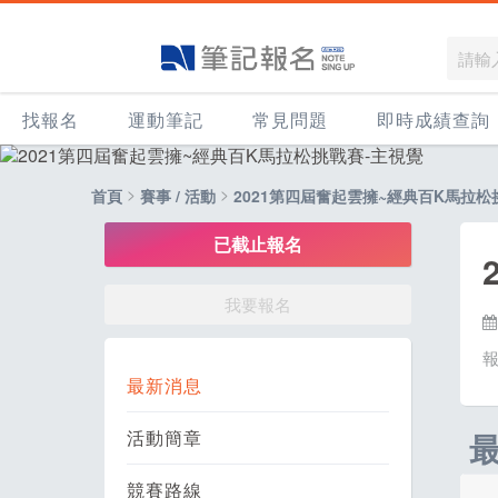
找報名
運動筆記
常見問題
即時成績查詢
>
>
首頁
賽事 / 活動
2021第四屆奮起雲擁~經典百K馬拉松
已截止報名
我要報名
最新消息
活動簡章
競賽路線