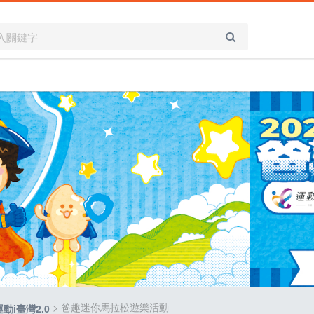
> 爸趣迷你馬拉松遊樂活動
運動i臺灣2.0