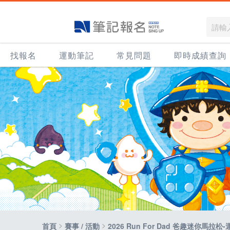
找報名
運動筆記
常見問題
即時成績查詢
>
>
首頁
賽事 / 活動
2026 Run For Dad 爸趣迷你馬拉松-