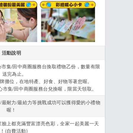
活動說明
心市集/田中商圈服務台換取禮物乙份，數量有限
送完為止。
牌攤位，在地特產、好食、好物等著您喔。
暖心市集/田中商圈服務台兌換喔，限當天領取。
/最耐力/最給力等挑戰成功可以獲得愛的小禮物
喔！
家臉上都充滿豐富漂亮色彩，全家一起美麗一天
！(自費活動)