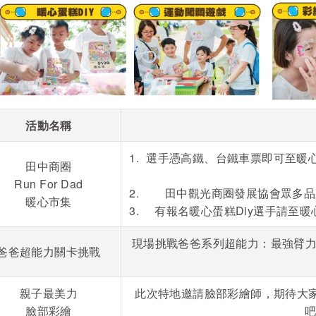
活動名稱
選手憑高鐵、台鐵車票即可至暖
田中商圈
Run For Dad
田中觀光商圈發展協會眾多品
暖心市集
有報名暖心蛋糕Diy選手請至
現場挑戰爸爸系列超能力：最強臂力
爸爸超能力關卡挑戰
親子最美力
此次特地邀請臉部彩繪師，期待大
臉部彩繪
吧