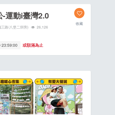
松-運動i臺灣2.0
收藏
三路/八堡二圳旁)
26,126
 23:59:00
或額滿為止