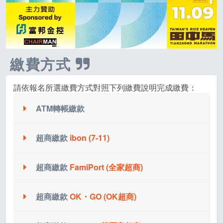
繳費方式
請依報名所選繳費方式對照下列繳費說明完成繳費：
ATM轉帳繳款
系統會配發一組華南銀行 ATM 虛擬帳號，請記下此
超商繳款
ibon (7-11)
轉帳帳號進行繳費。
(提醒您，每5萬元需自付手續費NT 20元，不足5萬
系統會配發一組14碼(CVS開頭)的超商代碼繳費序
超商繳款
FamiPort (全家超商)
元以5萬元計)
號，請記下此繳費序號進行繳費。
網路銀行、ATM櫃員機都可完成繳費。
(提醒您，四大超商繳費每2萬元需自付手續費NT 30
超商繳款
OK・GO (OK超商)
系統會配發一組14碼(CVS開頭)的超商代碼繳費序
元，不足2萬元以2萬元計)
號，請記下此繳費序號進行繳費。
注意事項：
(提醒您，四大超商繳費每2萬元需自付手續費NT 30
1.付款要一次付清繳款單之全額，不能分次繳納。