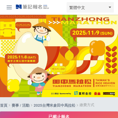
繁體中文
>
>
> 繳費方式
首頁
賽事 / 活動
2025台灣米倉田中馬拉松
已截止報名