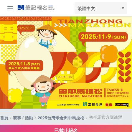
繁體中文
>
>
> 初半馬官方訓練營
首頁
賽事 / 活動
2025台灣米倉田中馬拉松
已截止報名