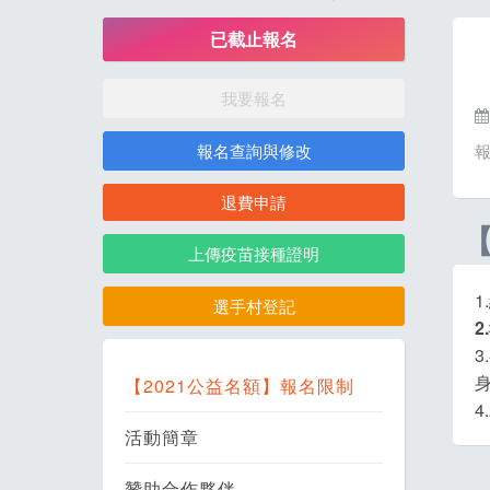
已截止報名
我要報名
報名查詢與修改
退費申請
上傳疫苗接種證明
1
選手村登記
2
【2021公益名額】報名限制
活動簡章
贊助合作夥伴