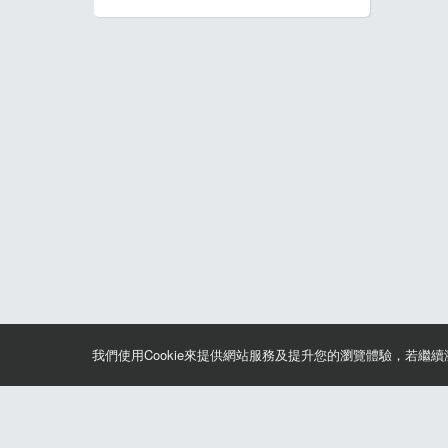
我們使用Cookie來提供網站服務及提升您的瀏覽體驗，若繼
關於筆記報名
聯絡我們*
合作諮詢
認證與榮耀
服務條