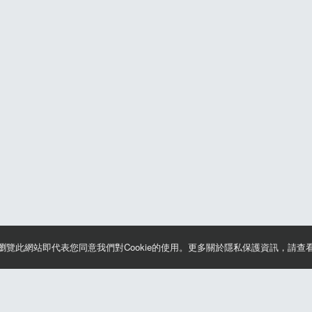
續瀏覽此網站即代表您同意我們對Cookie的使用。更多關於隱私保護資訊，請查
款及隱私權政策
晶片計時綁法