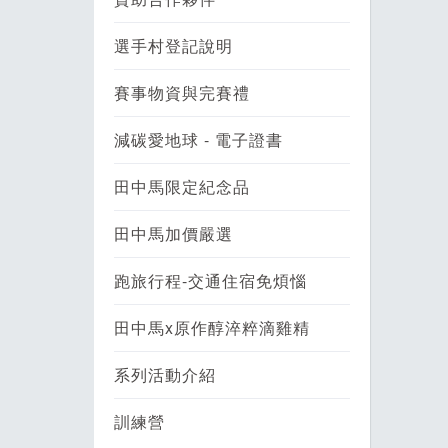
選手村登記說明
賽事物資與完賽禮
減碳愛地球 - 電子證書
田中馬限定紀念品
田中馬加價嚴選
跑旅行程-交通住宿免煩惱
田中馬x原作醇淬粹滴雞精
系列活動介紹
訓練營