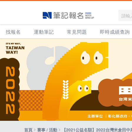
找報名
運動筆記
常見問題
即時成績查詢
>
>
首頁
賽事 / 活動
【2021公益名額】2022台灣米倉田