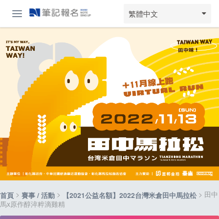
繁體中文
>
>
> 田中
首頁
賽事 / 活動
【2021公益名額】2022台灣米倉田中馬拉松
馬x原作醇淬粹滴雞精