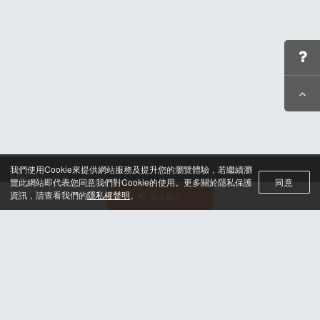
我們使用Cookie來提供網站服務及提升您的瀏覽體驗，若繼續瀏
關於筆記報名
覽此網站即代表您同意我們對Cookie的使用。更多關於隱私保護
同意
聯絡我們*
資訊，請查看我們的
隱私權聲明
。
活動選單
我要報名
合作諮詢
認證與榮耀
服務條款及隱私權政策
晶片計時綁法