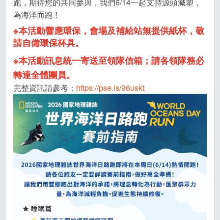
跑，期待您的共同參與，我們6/14一起支持源頭減塑，
為海洋而跑！
※本活動響應環保，會場及補給站無提供紙杯，敬
請自備環保杯具。
※本活動訊息統一寄送至領隊信箱；請各
領隊
務必
轉達全體團員。
完整資訊請參考：
https://pse.is/96uskt