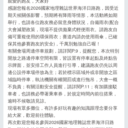
親愛的跑友，大家好
感謝您報名2026國家地理雜誌世界海洋日路跑，因受近
期天候關係影響，預期將有降雨等情形，本活動將如期
舉行，也請各位跑友務必留意身體狀況，自備雨衣(配合
大會減塑政策，現場不提供拋棄式輕便雨衣。請跑友自
備可重複使用的環保雨衣；賽道內請勿使用雨傘，已確
保其他參賽跑友的安全)，千萬別勉強自己喔！
有關會場周邊停車規劃，請詳閱P.9，提醒您，本次特別
開放之路邊停車空間有限，皆設置有停車起點及終點告
示牌面，並安排工作人員進行引導，建議跑友仍先以周
邊公設停車場停放為主；若於標示區域外或非開放之區
域臨時停車，執法機關有權開罰或進行拖吊，大會一概
不負責；有關活動安全提醒，請詳閱P.11；有加購接駁
車者，也請務必帶著乘車券，於規定時間內前往搭乘，
逾時不候敬請見諒。
現場有眾多攤位，有許多好玩有趣的知識跟理念要分享
給大家，歡迎前往體驗。
再次歡迎您報名參與2026國家地理雜誌世界海洋日路