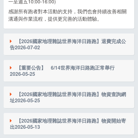
一至週五10:00-16:00)
感謝所有跑者對本活動的支持，我們也會持續改善相關
溝通與作業流程，提供更完善的活動體驗。
【2026國家地理雜誌世界海洋日路跑】退費完成公
告
2026-07-02
各位有申請退費的跑者們大家好
【重要公告】 6/14世界海洋日路跑正常舉行
除少數因帳戶資訊有誤者未匯款成功外，其餘退費已於
2026-05-25
昨日全數完成
再請協助確認當初所填的帳戶是否收到款項
（6/14）的海洋日路跑遇雨照常舉行。
若有相關疑慮可致電活動承辦人 0958220626沈先生
【2026國家地理雜誌世界海洋日路跑】物資查詢網
址
2026-05-25
主辦單位已全面啟動雨備措施，並將密切關注最新天氣
動態。為了守護我們珍愛的海洋，這次路跑我們一起落
各位親愛的跑者們，
實環保：
【2026國家地理雜誌世界海洋日路跑】物資開始寄
賽前物資已全數完成包裝寄出，以下網址可查詢物流進
出
2026-05-13
度
＊鼓勵大家自備重複性雨衣或防水外套，減少一次性塑