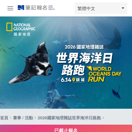
繁體中文
>
>
>
首頁
賽事 / 活動
2026國家地理雜誌世界海洋日路跑
已截止報名