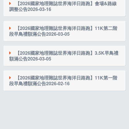
瓶
（價值 299 元），因近期美伊局勢影響，導致全球原物
● DuraTuff™防潑水耐磨布料：應付城市通勤與戶外
【2026國家地理雜誌世界海洋日路跑】會場&路線
「2026國家地理雜誌世界海洋日路跑」徵求報到處登
料供應鏈中斷，海外原料供應商無法如期交貨。
需求
調整公告
2026-03-16
記、補給站遞水人員，每日薪資新台幣3,500元」等內
2.正常供應品項
● PackEase™專屬收納空間：內6外2+底部汙衣區，
容，此內容非主辦單位及承辦單位發布，本活動並無對
【FOOTER】海洋路跑紀念襪 (價值380元) 共 1,000
分類乾淨有序
各位跑者朋友們，大家好！
為確保每位早鳥報名的跑友權益，主辦單位經緊急協
外公開徵工作人員
【2026國家地理雜誌世界海洋日路跑】11K第二階
雙，此品項供應正常，將依原定計畫發送，不作任何更
調，決定將該項禮品調整為同品牌且同價值的環保清潔
段早鳥禮額滿公告
2026-03-05
● 尺寸：37x22cm(底部長寬)；38cm(高)；60cm(拉鍊
有關「2026國家地理雜誌世界海洋日路跑」之活動資
感謝大家對 「2026 國家地理雜誌世界海洋日路跑」 的
動。
產品，由衷感謝您的體諒。
寬)；35/50cm(提繩)；43-80cm(背繩)、重量：約
熱情支持。為了提供更完善的活動體驗，本活動在
頭城
國家
訊，包含活動內容、最新消息等相關公告，皆經由
900g
鎮公所
加入後，主會場將調整至【頭城煙火節主會
地理雜誌、頭城鎮公所、大石國際文化有限公
親愛的跑友們，
對於此次防蚊液品項的微調，我們深感抱歉，也誠摯感
【2026國家地理雜誌世界海洋日路跑】3.5K早鳥禮
場】，我們將能運用更廣闊的場域，並加入在地的特色
● 跑友線上加購特惠價
1,680
元
謝各位跑友的體諒與包容。主辦單位將持續把關賽事品
司、中華民國健康運動銀行促進協會、驊采整合
額滿公告
2026-03-05
調整品項如下：
我們很高興地宣布，11K組第二階段的早鳥禮-【叮寧】
補給資源及系列活動體驗，為所有跑者打造一場優質的
質，期待在活動現場與各位大朋友、小朋友共同為海洋
行銷股份有限公司
涼感小黑蚊防蚊液90ml 已於3/14正式額滿！感謝大家的
發布於活動官方網站、筆記報名網
海洋保育活動。
而跑！
熱烈支持。
或宜蘭縣頭城鎮公所官方網站(包含FB粉絲專頁)，請勿
親愛的跑友們，
【清淨海】環保洗衣膠囊 / 洗衣球 8g*15顆 (價值 299
【2026國家地理雜誌世界海洋日路跑】11K第一階
因應主會場變更，賽事路線將進行微調，每組公里數維
相信任一社群平台非經由官方發布之假消息，避免受騙
段早鳥禮額滿公告
2026-02-16
元)
我們很高興地宣布，3.5K組的早鳥禮-【diadora】冰織
持不變。詳細路線圖及交通接駁資訊已同步更新於活動
上當！
涼感運動巾(灰/藍) 已於3/5正式額滿！感謝大家的熱烈支
官網與活動簡章，敬請跑友持續關注。
●限量500個(依訂單前500名)
如有相關疑問，請致電02-8772-1035進行查證
持。
親愛的跑友們，
我們誠摯邀請大家一起相約頭城，用腳步守護海洋，迎
●國家環保認證，植萃配方，中性溫和
以下為假表單，請勿輕易填寫提供個
接一年一度的路跑盛會！
我們很高興地宣布，11K組第一階段的早鳥禮-
●貼身衣物 / 嬰童衣物 / 機能衣物 / 手洗 都OK
資，並協助進行檢舉！
【FOOTER】海洋路跑紀念襪子 已於2/15正式額滿！感
活動地點：
頭城煙火節主會場
(261宜蘭縣頭城鎮大武路)
●高效水溶膠囊，高生物分解，減少環境負擔
謝大家的熱烈支持。
路線規劃：