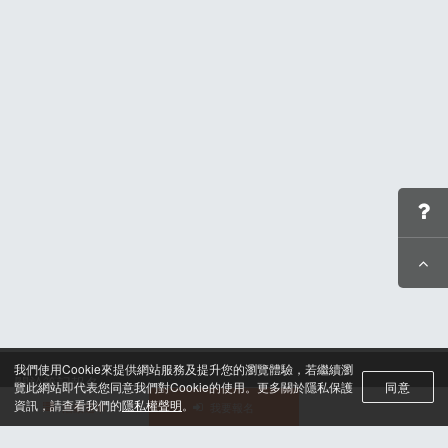
【11K組路線】
還沒報名的跑友也不用擔心，11K組還有第二階段的早
活動路線：頭城煙火節主會場(起點)→(左轉)環鎮東路二
鳥禮-【叮寧】涼感小黑蚊防蚊液90ml，趕緊報名給他點
段→(左轉)頭濱路三段/台2線北部濱海公路(逆向)→(左
下去，千萬別錯過！
轉)竹安水防道路A→(左轉)竹安水防道路B→(折返)竹安
水防道路B→(上樓梯)竹安海堤→(折返)宜蘭濱海自行車
道→(左轉)竹安水防道路A→(右轉)頭濱路三段/台2線北
部濱海公路(逆向)→(右轉)環鎮東路二段→(右轉)青雲路
三段/台2線北部濱海公路→濱海路一段/台2線北部濱海公
路→(右轉)烏石港路→(右轉)港墘路→(右轉)大武路→頭
城煙火節主會場(終點)
https://docs.google.com/forms/d/e/1FAIpQLSfJJKyOZ-
【紀念魟魚擦手巾(價值360)】
8Y8Qk3gTT8ZBjk9x8xlkCAMC33Cgd6RAIh_JNkvg/vi
● 顏色：深藍／淺藍
ewform
● 採用回收海洋廢棄漁網再製尼龍製成
我們使用Cookie來提供網站服務及提升您的瀏覽體驗，若繼續瀏
● 材質細緻親膚，吸水快速且耐用不易變形
關於筆記報名
覽此網站即代表您同意我們對Cookie的使用。更多關於隱私保護
同意
聯絡我們*
資訊，請查看我們的
隱私權聲明
。
● 跑友線上加購特惠價
255
元
活動選單
我要報名
對於此次品項異動造成的不便，我們深感抱歉。主辦單
合作諮詢
位將持續嚴格把關賽事品質，期待在活動現場與各位大
認證與榮耀