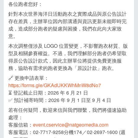
各位跑者您好：
針對本次世界海洋日活動跑衣之實際成品與原公告設計
存在差異，主辦單位因內部溝通與資訊更新未能即時完
成，造成部分跑者的疑慮與困擾，我們在此向大家致
意。
本次調整僅涉及 LOGO 位置變更，不影響跑衣材質、版
型及相關參賽權益。不過，我們理解部分跑者仍希望取
得原公告設計款式，因此主辦單位將提供免費更換服
務，協助有需求的跑者更換為「原設計款」跑衣。
🔗 更換申請表單：
https://forms.gle/GKAdUKKWhMnW8dNo7
⏳ 登記截止日期：2026 年 6 月 21 日
✅ 預計補寄時間：2026 年 9 月 1 日至 9 月 4 日
若有任何疑問，歡迎來信與我們聯繫，我們將儘速協助
處理：
客服信箱：
event.cservice@natgeomedia.com
客服電話：02-7717-9258分機174／02-2697-1600 (週