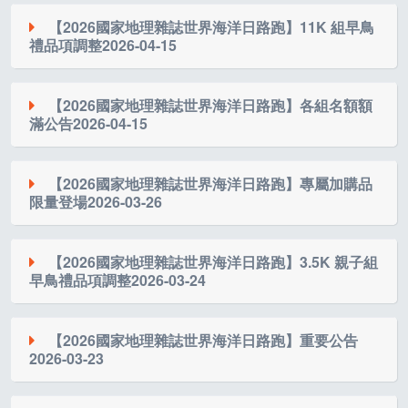
https://lddmap.com.tw/map/1537
各位親愛的跑者們，
膠雨衣垃圾。
請有加購以下商品的跑者留意，
【2026國家地理雜誌世界海洋日路跑】11K 組早鳥
賽前物資將於今(5/21)日陸續包裝寄出，待全數寄出以後
＊下雨可能導致路面濕滑，請跑者們注意腳步、安全第
禮品項調整
2026-04-15
【紀念衣保袋】 及【紀念魟魚擦手巾】將採獨立物流
寄
將提供網址供跑者查詢物流進度
一。
送方式
，不會與參賽物資一同寄送
也請各位有加購以下商品的跑者留意，
親愛的跑友們，大家好：
寄送時間：預計於 6 月 1 日至 6 月 5 日 依訂單順序陸續
【紀念衣保袋】 及【紀念魟魚擦手巾】將採獨立物流
寄
【2026國家地理雜誌世界海洋日路跑】各組名額額
若因不可抗力因素有任何活動異動，皆以官方網站最新
出貨。
滿公告
2026-04-15
送方式
，不會與參賽物資一同寄送
公告為準。期待當天與大家一起熱血為海洋而跑！
感謝大家對「2026 國家地理雜誌世界海洋日路跑」的熱
已收到物資的跑友，若發現物資有短缺、破損等情形；
寄送時間：預計於 6 月 1 日至 6 月 5 日 依訂單順序陸續
烈支持。關於11K組早鳥禮贈品，因其中一款品項受供
或於6月10日中午12時前仍未收到物資，請立即致電02-
各位跑者朋友們，大家午安！
出貨。
應商原料交期影響，主辦單位已緊急協調異動。為確保
【2026國家地理雜誌世界海洋日路跑】專屬加購品
8772-1035進行確認，感謝您的配合！
已收到物資的跑友，若發現物資有短缺、破損等情形；
限量登場
2026-03-26
每位符合資格的跑友皆能順利領取贈品，相關調整說明
※有關跑衣樣式更換詳細辦法，請參考置頂公告
很榮幸的跟大家宣布，本次 2026國家地理雜誌世界海洋
或於公告全數寄出後，6月10日中午12時前仍未收到物
如下：
6/14，讓我們用雙腳跑出對海洋的承諾，將理念轉化為
日路跑 全組別已於今日正式額滿！
資，請立即致電02-8772-1035進行確認，感謝您的配
行動 ！
感謝跑友們對「世界海洋日路跑」的支持！報名期間特
感謝所有支持永續海洋、以行動守護海洋的跑友們的熱
【2026國家地理雜誌世界海洋日路跑】3.5K 親子組
合！
1.調整品項說明
別推出兩款活動限量單品供跑友加購，打造專屬紀念裝
早鳥禮品項調整
2026-03-24
烈支持！
※紀念跑衣皆為訂製，若無重大瑕疵，經報名確定
原定【叮寧】涼感小黑蚊防蚊液90ml (價值 299 元) 共
備，數量有限，售完為止。
後恕不接受更換
1,500 瓶，將調整為以下兩款品項隨機出貨：
親愛的跑友們，大家好：
6/14，讓我們用雙腳跑出對海洋的承諾，將理念轉化為
【2026國家地理雜誌世界海洋日路跑】重要公告
【叮寧】涼感小黑蚊防蚊液90ml (價值 299 元)：共
【紀念衣保袋(價值1,880)】
2026-03-23
行動 ！
1,418 瓶
● 多場域背法，輕鬆切換後背、肩背、手提
【叮寧】小黑蚊超長效防蚊液90ml (價值 299 元)：共 82
原定3.5K親子組早鳥禮品項【清淨海】環保髮沐膠囊
有關近日接獲民眾反映，有不肖人士於社群平台張貼