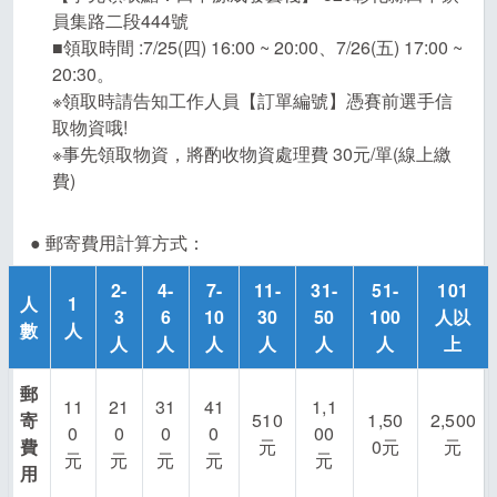
員集路二段444號
■領取時間 :7/25(四) 16:00 ~ 20:00、7/26(五) 17:00 ~
20:30。
※領取時請告知工作人員【訂單編號】憑賽前選手信
取物資哦!
※事先領取物資，將酌收物資處理費 30元/單(線上繳
費)
● 郵寄費用計算方式：
2-
4-
7-
11-
31-
51-
101
人
1
3
6
10
30
50
100
人以
數
人
人
人
人
人
人
人
上
郵
11
21
31
41
1,1
寄
510
1,50
2,500
0
0
0
0
00
費
元
0元
元
元
元
元
元
元
用