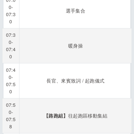
0-
選手集合
07:3
0
07:3
0-
暖身操
07:4
0
07:4
0-
長官、來賓致詞 / 起跑儀式
07:5
0
07:5
0-
【路跑組】
往起跑區移動集結
07:5
8