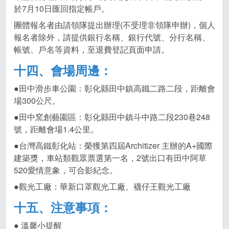
於7月10日匯回指定帳戶。
團體報名者由請領隊提出辦理(不受理非領隊申辦)，個人
報名者除外，請提供銀行名稱、銀行代號、分行名稱、
帳號、戶名等資料，至退費登記頁面申請。
十四、會場周邊：
●田中滑步車公園：彰化縣田中鎮高鐵二路二段，距離會
場300公尺。
●田中窯創藝園區：彰化縣田中鎮斗中路二段230巷248
號，距離會場1.4公里。
●台灣高鐵彰化站：榮獲第四屆Architizer 主辦的A+國際
建築獎，車站類觀眾票選第一名，2號出口有田中阿草
520愛情意象，可合影紀念。
●觀光工廠：華新口罩觀光工廠、襪仔王觀光工廠
十五、注意事項：
● 溫馨小提醒