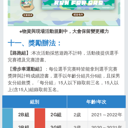
※
物資與現場活動規劃中，大會保留變更權力
十一、獎勵辦法：
【路跑組】
:本次活動採悠遊跑不計時，活動後提供選手
完賽禮及完賽證書。
【
滑步車運動組
】：每位選手完賽時皆能拿到選手完賽
獎牌與計時成績證書，選手以年齡分組共分6組，且採男
女分組敘獎，「每分組」15人以下錄取前三名，15人以
上(含15人)組錄取前五名。
組別
年齡/
年次
2B
組
2G
組
2歲
2021～2022年
3B
組
3G
組
3歲
2020～2021年