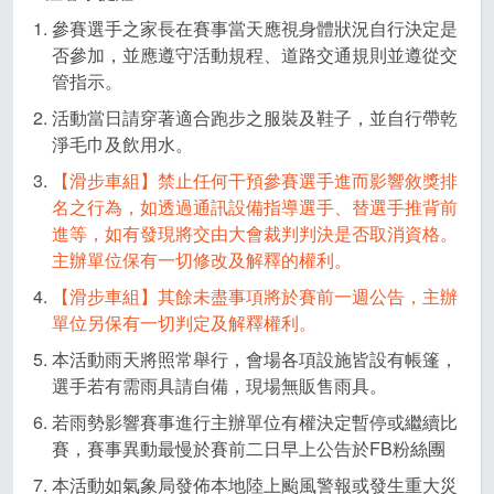
參賽選手之家長在賽事當天應視身體狀況自行決定是
否參加，並應遵守活動規程、道路交通規則並遵從交
管指示。
活動當日請穿著適合跑步之服裝及鞋子，並自行帶乾
淨毛巾及飲用水。
【滑步車組】禁止任何干預參賽選手進而影響敘獎排
名之行為，如透過通訊設備指導選手、替選手推背前
進等，如有發現將交由大會裁判判決是否取消資格。
主辦單位保有一切修改及解釋的權利。
【滑步車組】其餘未盡事項將於賽前一週公告，主辦
單位另保有一切判定及解釋權利。
本活動雨天將照常舉行，會場各項設施皆設有帳篷，
選手若有需雨具請自備，現場無販售雨具。
若雨勢影響賽事進行主辦單位有權決定暫停或繼續比
賽，賽事異動最慢於賽前二日早上公告於FB粉絲團
本活動如氣象局發佈本地陸上颱風警報或發生重大災