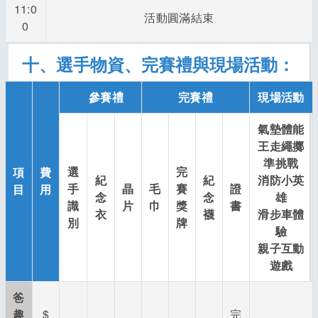
11:0
活動圓滿結束
0
十、選手物資、完賽禮與現場活動：
參賽禮
完賽禮
現場活動
氣墊體能
王走繩擲
準挑戰
選
完
項
費
紀
紀
消防小英
手
晶
毛
賽
證
目
用
念
念
雄
識
片
巾
獎
書
衣
襪
滑步車體
別
牌
驗
親子互動
遊戲
爸
趣
$
完