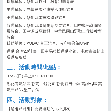
指導單位：彰化縣政府、教育部體育署
主辦單位：中華民國舒康樂活運動協會
承辦單位：彰化縣馬拉松路跑協會
協辦單位：彰化縣城鄉創意發展協會、田中觀光商圈發
展協會、田中源成發藝棧、中華民國山野戰士救援教育
協會
贊助單位：VOLVO 富王汽車、赤印專業襪Ch-In
運動i台灣2.0計畫：田中馬拉松運動小鎮、半線古鎮卦山
運動逍遙遊
三、活動時間
/
地點：
07/28(日) 早上07:00-11:00
彰化高鐵站區 彰高二號公園(彰化縣田中鎮 高鐵站區 高
鐵三路/八堡二圳旁)
四、活動對象：
【爸趣路跑組】喜愛運動的大小朋友