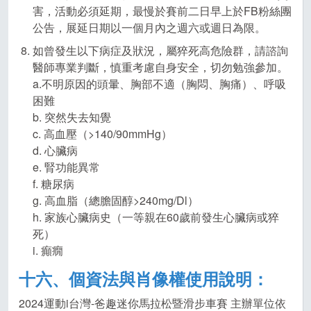
害，活動必須延期，最慢於賽前二日早上於FB粉絲團
公告，展延日期以一個月內之週六或週日為限。
如曾發生以下病症及狀況，屬猝死高危險群，請諮詢
醫師專業判斷，慎重考慮自身安全，切勿勉強參加。
a.不明原因的頭暈、胸部不適（胸悶、胸痛）、呼吸
困難
b. 突然失去知覺
c. 高血壓（>140/90mmHg）
d. 心臟病
e. 腎功能異常
f. 糖尿病
g. 高血脂（總膽固醇>240mg/Dl）
h. 家族心臟病史（一等親在60歲前發生心臟病或猝
死）
i. 癲癇
十六、個資法與肖像權使用說明：
2024運動i台灣-爸趣迷你馬拉松暨滑步車賽 主辦單位依