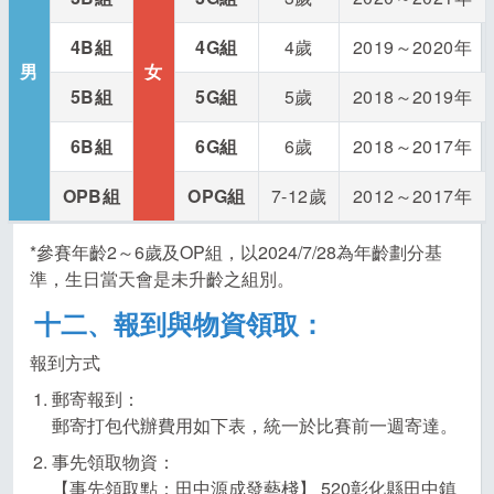
4B
組
4G
組
4歲
2019～2020年
男
女
5B
組
5G
組
5歲
2018～2019年
6B
組
6G
組
6歲
2018～2017年
OPB
組
OPG
組
7-12歲
2012～2017年
*參賽年齡2～6歲及OP組，以2024/7/28為年齡劃分基
準，生日當天會是未升齡之組別。
十二、報到與物資領取：
報到方式
郵寄報到：
郵寄打包代辦費用如下表，統一於比賽前一週寄達。
事先領取物資：
【事先領取點：田中源成發藝棧】 520彰化縣田中鎮