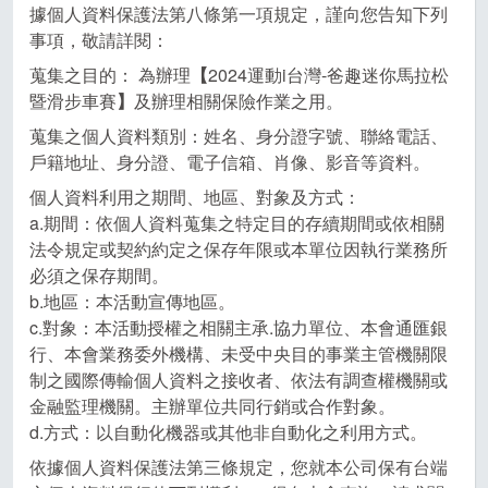
據個人資料保護法第八條第一項規定，謹向您告知下列
事項，敬請詳閱：
蒐集之目的： 為辦理
【
2024運動i台灣-爸趣迷你馬拉松
暨滑步車賽
】
及辦理相關保險作業之用。
蒐集之個人資料類別：姓名、身分證字號、聯絡電話、
戶籍地址、身分證、電子信箱、肖像、影音等資料。
個人資料利用之期間、地區、對象及方式：
a.期間：依個人資料蒐集之特定目的存續期間或依相關
法令規定或契約約定之保存年限或本單位因執行業務所
必須之保存期間。
b.地區：本活動宣傳地區。
c.對象：本活動授權之相關主承.協力單位、本會通匯銀
行、本會業務委外機構、未受中央目的事業主管機關限
制之國際傳輸個人資料之接收者、依法有調查權機關或
金融監理機關。主辦單位共同行銷或合作對象。
d.方式：以自動化機器或其他非自動化之利用方式。
依據個人資料保護法第三條規定，您就本公司保有台端