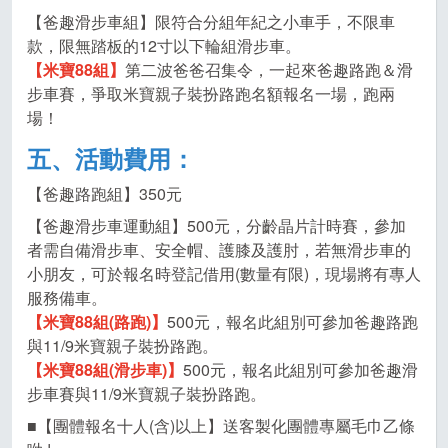
【爸趣滑步車組】限符合分組年紀之小車手，不限車
款，限無踏板的12寸以下輪組滑步車。
【米寶88組】
第二波爸爸召集令，一起來爸趣路跑＆滑
步車賽，爭取米寶親子裝扮路跑名額報名一場，跑兩
場！
五、活動費用：
【爸趣路跑組】350元
【爸趣滑步車運動組】500元，分齡晶片計時賽，參加
者需自備滑步車、安全帽、護膝及護肘，若無滑步車的
小朋友，可於報名時登記借用(數量有限)，現場將有專人
服務備車。
【米寶88組(路跑)】
500元，報名此組別可參加爸趣路跑
與11/9米寶親子裝扮路跑。
【米寶88組(滑步車)】
500元，報名此組別可參加爸趣滑
步車賽與11/9米寶親子裝扮路跑。
■【團體報名十人(含)以上】送客製化團體專屬毛巾乙條