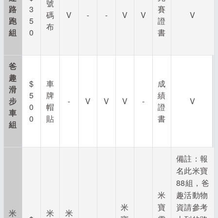
號
路
3
賽
碼
V
-
-
V
V
V
跑
5
證
布
組
0
書
爸
趣
$
車
成
滑
5
牌
績
步
-
V
V
V
-
V
0
帽
證
車
0
貼
書
組
備註：報
名此米寶
88組，爸
米
趣活動物
米
寶
資請參考
米
米
米