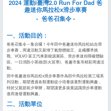
2024
運動
i
臺灣
2.0 Run For Dad
爸
趣迷你馬拉松
x
滑步車賽
-
爸爸召集令
-
一、活動目的：
爸爸召集令～集合囉！今年田中爸趣迷你馬拉松結合滑
步車賽，周邊活動又新增了氣墊體能王、走繩擲凖挑
戰、VOLVO 富王汽車新能源展區、滑步車迷你障礙體驗
區、一日消防小英雄(防火宣導)、爸趣市集等精彩周邊活
動。
田中爸趣迷你馬拉松x滑步車賽作為田中馬拉松第三場系
列活動，期望透過各類運動從小培養孩童對運動興趣，
特於父親節前夕舉辦，期望讓更多孩童認識滑步車運動
進而激發運動興趣。
二、活動單位