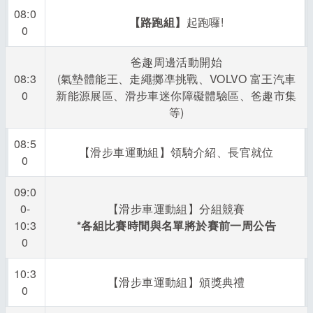
08:0
【路跑組】
起跑囉!
0
爸趣周邊活動開始
08:3
(氣墊體能王、走繩擲凖挑戰、VOLVO 富王汽車
0
新能源展區、滑步車迷你障礙體驗區、爸趣市集
等)
08:5
【滑步車運動組】領騎介紹、長官就位
0
09:0
0-
【滑步車運動組】分組競賽
10:3
*
各組比賽時間與名單將於賽前一周公告
0
10:3
【滑步車運動組】頒獎典禮
0