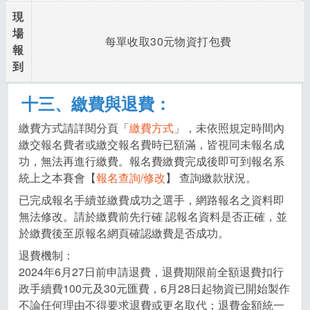
現
場
每單收取30元物資打包費
報
到
十三、繳費與退費：
繳費方式請詳閱分頁「
繳費方式
」，未依照規定時間內
繳交報名費者或繳交報名費時已額滿，皆視同未報名成
功，無法再進行繳費。報名費繳費完成後即可到報名系
統上之本賽會【
報名查詢/修改
】 查詢繳款狀況。
已完成報名手續並繳費成功之選手，網路報名之資料即
無法修改。請於繳費前先行確 認報名資料是否正確，並
於繳費後至原報名網頁確認繳費是否成功。
退費機制：
2024年6月27日前申請退費，退費期限前全額退費扣行
政手續費100元及30元匯費，6月28日起物資已開始製作
不論任何理由不得要求退費或更名取代；退費金額統一