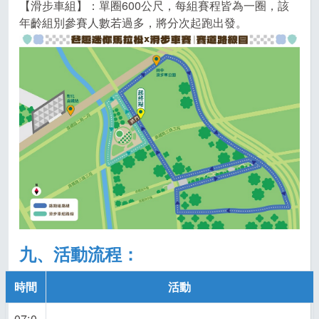
【滑步車組】：單圈600公尺，每組賽程皆為一圈，該
年齡組別參賽人數若過多，將分次起跑出發。
九、活動流程：
時間
活動
07:0