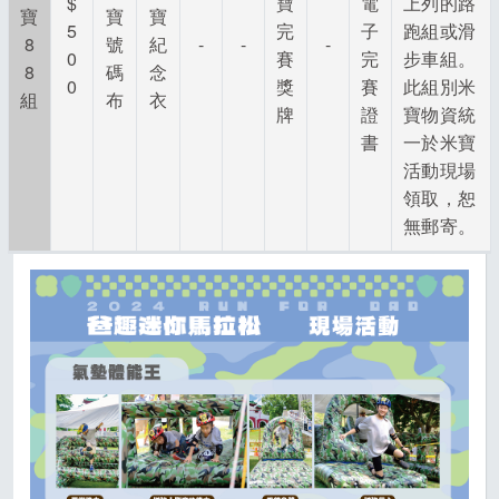
$
寶
電
上列的路
寶
寶
寶
5
完
子
跑組或滑
8
號
紀
-
-
-
0
賽
完
步車組。
8
碼
念
0
獎
賽
此組別米
組
布
衣
牌
證
寶物資統
書
一於米寶
活動現場
領取，恕
無郵寄。