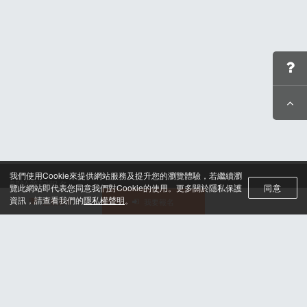
我們使用Cookie來提供網站服務及提升您的瀏覽體驗，若繼續瀏
關於筆記報名
覽此網站即代表您同意我們對Cookie的使用。更多關於隱私保護
同意
聯絡我們*
資訊，請查看我們的
隱私權聲明
。
活動選單
我要報名
合作諮詢
認證與榮耀
服務條款及隱私權政策
晶片計時綁法