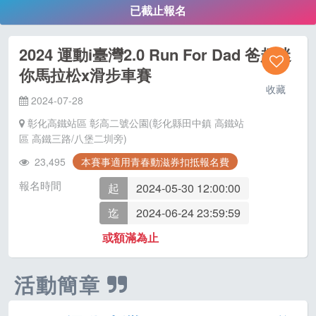
已截止報名
2024 運動i臺灣2.0 Run For Dad 爸趣迷
你馬拉松x滑步車賽
收藏
2024-07-28
彰化高鐵站區 彰高二號公園(彰化縣田中鎮 高鐵站
區 高鐵三路/八堡二圳旁)
23,495
本賽事適用青春動滋券扣抵報名費
報名時間
起
2024-05-30 12:00:00
迄
2024-06-24 23:59:59
或額滿為止
活動簡章