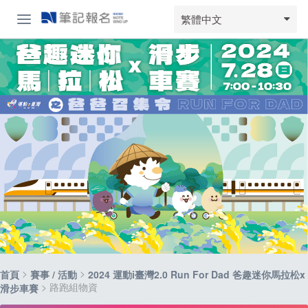
繁體中文
>
>
首頁
賽事 / 活動
2024 運動i臺灣2.0 Run For Dad 爸趣迷你馬拉松x
> 路跑組物資
滑步車賽