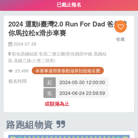
已截止報名
2024 運動i臺灣2.0 Run For Dad 爸趣迷
你馬拉松x滑步車賽
收藏
2024-07-28
彰化高鐵站區 彰高二號公園(彰化縣田中鎮 高鐵站
區 高鐵三路/八堡二圳旁)
23,496
本賽事適用青春動滋券扣抵報名費
報名時間
起
2024-05-30 12:00:00
迄
2024-06-24 23:59:59
或額滿為止
路跑組物資