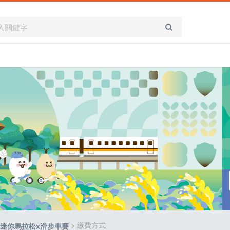
> 繳費方式
d 爸趣迷你馬拉松x滑步車賽