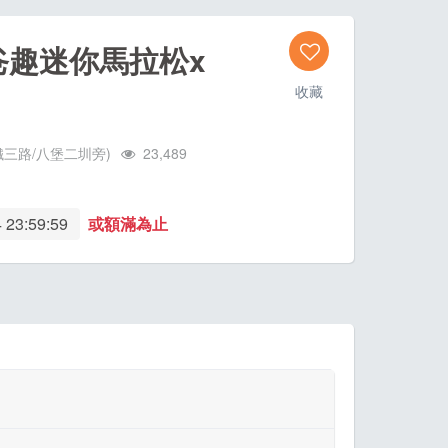
ad 爸趣迷你馬拉松x
收藏
三路/八堡二圳旁)
23,489
 23:59:59
或額滿為止