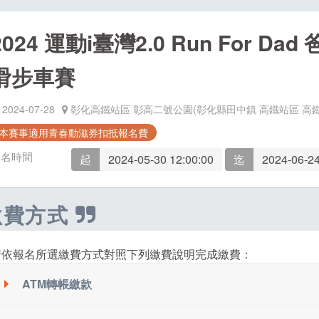
2024 運動i臺灣2.0 Run For D
滑步車賽
2024-07-28
彰化高鐵站區 彰高二號公園(彰化縣田中鎮 高鐵站區 高鐵
本賽事適用青春動滋券扣抵報名費
報名時間
起
2024-05-30 12:00:00
迄
2024-06-24
繳費方式
請依報名所選繳費方式對照下列繳費說明完成繳費：
ATM轉帳繳款