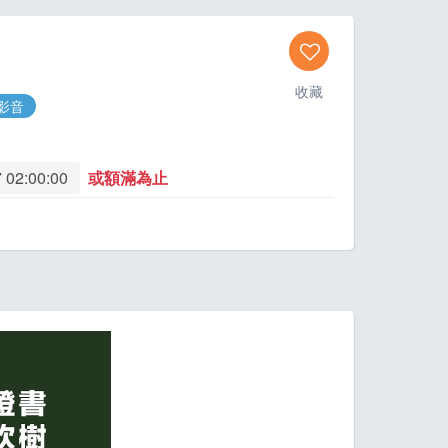
收藏
影音
 02:00:00
或額滿為止