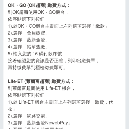
OK・GO (OK超商) 繳費方式：
到OK超商使用OK・GO機台，
依序點選下列按鈕
1).於OK・GO機台主畫面上左列選項選擇「繳款」
2).選擇「會員繳費」
3).選擇「藍新金流」
4).選擇「帳單查繳」
5).輸入您的 16 碼付款序號
接著確認您的資訊是否正確，列印出繳費單，
再持繳費單到櫃檯繳費即可。
Life-ET (萊爾富超商) 繳費方式：
到萊爾富超商使用 Life-ET 機台，
依序點選下列按鈕
1).於 Life-ET 機台主畫面上左列選項選擇「繳費．代
收」
2).選擇「網路交易」
3).選擇「藍新金流NewebPay」