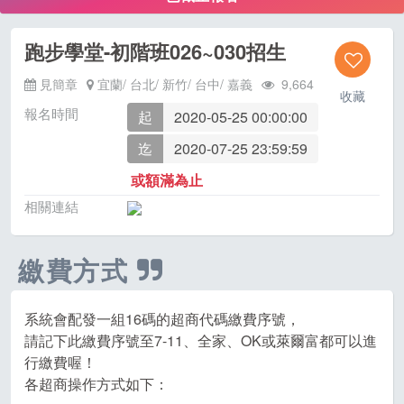
跑步學堂-初階班026~030招生
見簡章
宜蘭/ 台北/ 新竹/ 台中/ 嘉義
9,664
收藏
報名時間
起
2020-05-25 00:00:00
迄
2020-07-25 23:59:59
或額滿為止
相關連結
繳費方式
系統會配發一組16碼的超商代碼繳費序號，
請記下此繳費序號至7-11、全家、OK或萊爾富都可以進
行繳費喔！
各超商操作方式如下：