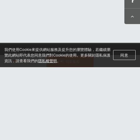
我們使用Cookie來提供網站服務及提升您的瀏覽體驗，若繼續瀏
關於筆記報名
覽此網站即代表您同意我們對Cookie的使用。更多關於隱私保護
同意
聯絡我們*
資訊，請查看我們的
隱私權聲明
。
活動選單
我要報名
合作諮詢
認證與榮耀
服務條款及隱私權政策
晶片計時綁法
© 2025 H2U Corp. All rights reserved