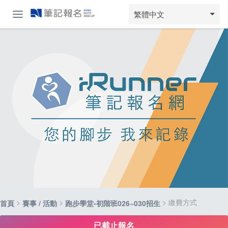
繁體中文
>
>
> 繳費方式
首頁
賽事 / 活動
跑步學堂-初階班026~030招生
已截止報名